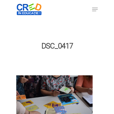
Hit enter to search or ESC to close
DSC_0417
Home