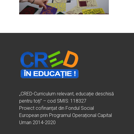
Ești cadru didactic?
Eu sunt CRED
Vrei să fii formator?
Despre proiectul CRED
Noutăți
Ești elev?
Obiectivele CRED
Știri
Resurse
Principii orizontale
Activitățile CRED
Arhivă media
Ghiduri metodologi
Dicționar termeni și abre
Partenerii CRED
Comunicate
digital.educred.ro
Linkuri utile
Evenimente
Login
Glosar
„CRED-Curriculum relevant, educație deschisă
pentru toți” – cod SMIS: 118327
Proiect cofinanțat din Fondul Social
European prin Programul Operațional Capital
Uman 2014-2020