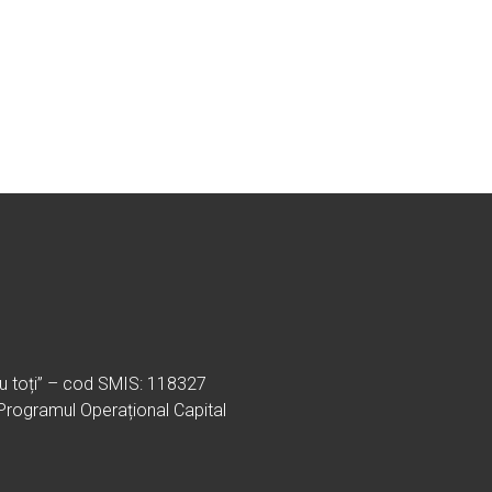
ru toți” – cod SMIS: 118327
 Programul Operațional Capital