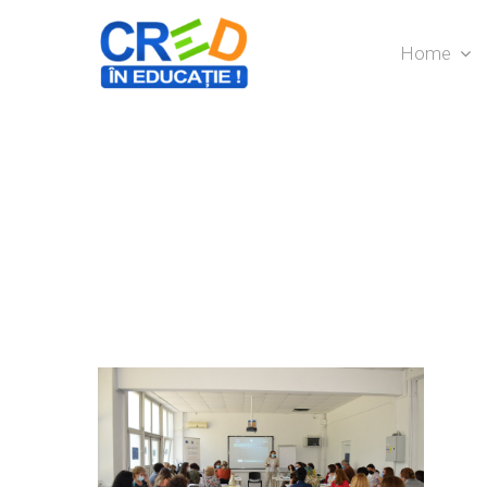
Home
Hit enter to search or ESC to close