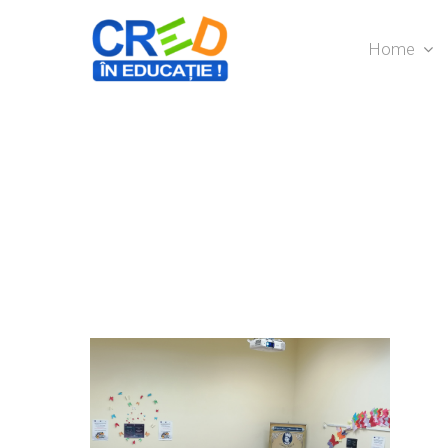
Home
Hit enter to search or ESC to close