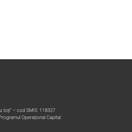
ru toți” – cod SMIS: 118327
 Programul Operațional Capital