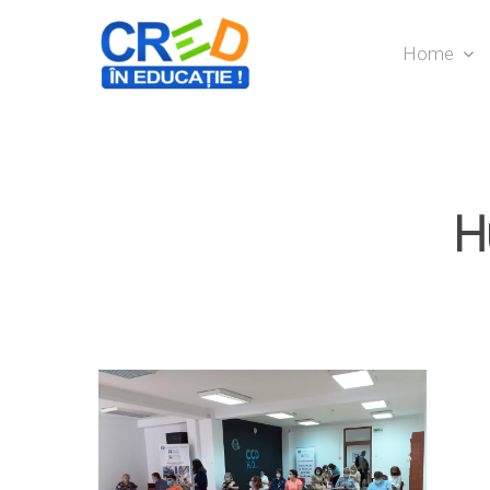
Home
H
Hit enter to search or ESC to close