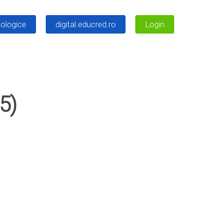
ologice
digital.educred.ro
Login
5)