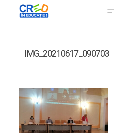
Hit enter to search or ESC to close
IMG_20210617_090703
Home