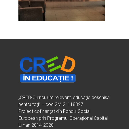
Ești cadru didactic?
Eu sunt CRED
Vrei să fii formator?
Despre proiectul CRED
Noutăți
Ești elev?
Obiectivele CRED
Știri
Resurse
Principii orizontale
Activitățile CRED
Arhivă media
Ghiduri metodologi
Dicționar termeni și abre
Partenerii CRED
Comunicate
digital.educred.ro
Linkuri utile
Evenimente
Login
Glosar
„CRED-Curriculum relevant, educație deschisă
pentru toți” – cod SMIS: 118327
Proiect cofinanțat din Fondul Social
European prin Programul Operațional Capital
Uman 2014-2020