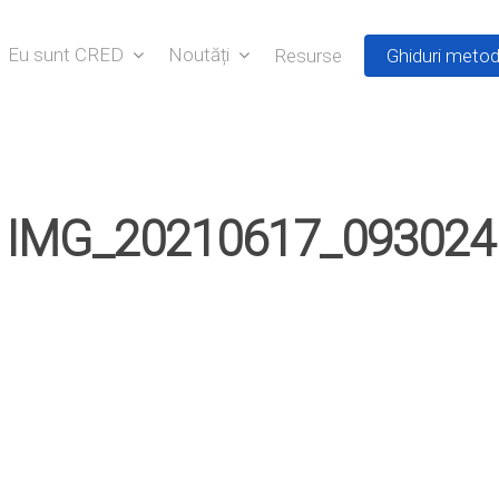
Eu sunt CRED
Noutăți
Resurse
Ghiduri metod
IMG_20210617_093024