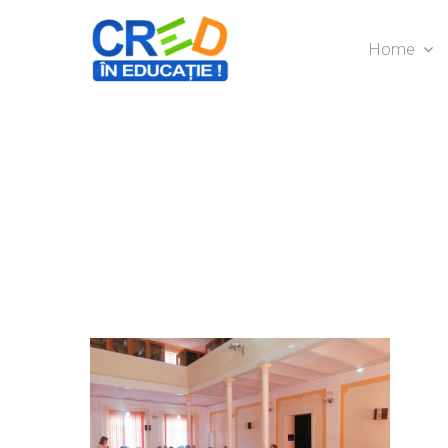
Home
Hit enter to search or ESC to close