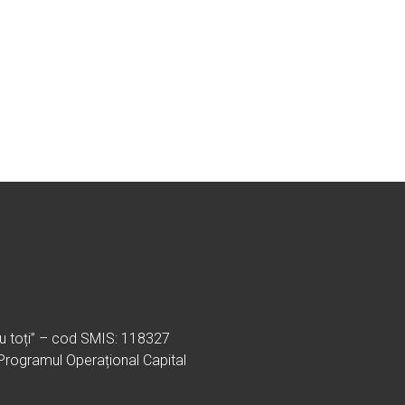
ru toți” – cod SMIS: 118327
 Programul Operațional Capital