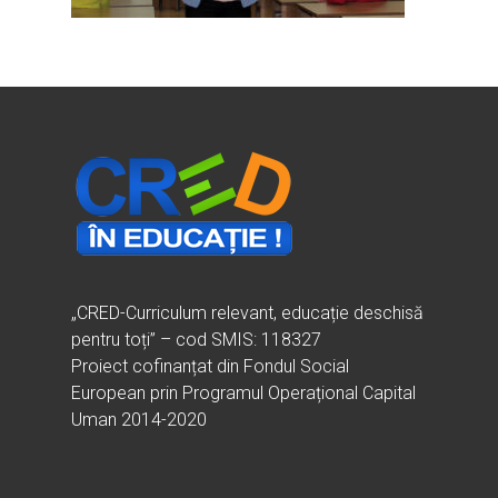
Ești cadru didactic?
Eu sunt CRED
Vrei să fii formator?
Despre proiectul CRED
Noutăți
Ești elev?
Obiectivele CRED
Știri
Resurse
Principii orizontale
Activitățile CRED
Arhivă media
Ghiduri metodologi
Dicționar termeni și abre
Partenerii CRED
Comunicate
digital.educred.ro
Linkuri utile
Evenimente
Login
Glosar
„CRED-Curriculum relevant, educație deschisă
pentru toți” – cod SMIS: 118327
Proiect cofinanțat din Fondul Social
European prin Programul Operațional Capital
Uman 2014-2020