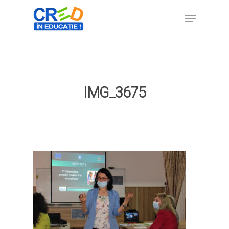
Hit enter to search or ESC to close
IMG_3675
Home