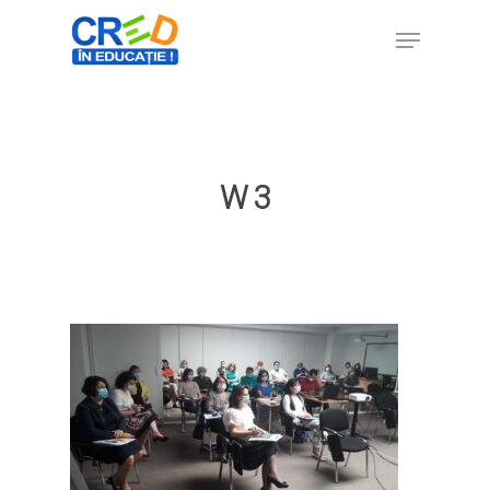
Hit enter to search or ESC to close
W 3
Home