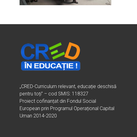
Ești cadru didactic?
Eu sunt CRED
Vrei să fii formator?
Despre proiectul CRED
Noutăți
Ești elev?
Obiectivele CRED
Știri
Resurse
Principii orizontale
Activitățile CRED
Arhivă media
Ghiduri metodologi
Dicționar termeni și abre
Partenerii CRED
Comunicate
digital.educred.ro
Linkuri utile
Evenimente
Login
Glosar
„CRED-Curriculum relevant, educație deschisă
pentru toți” – cod SMIS: 118327
Proiect cofinanțat din Fondul Social
European prin Programul Operațional Capital
Uman 2014-2020