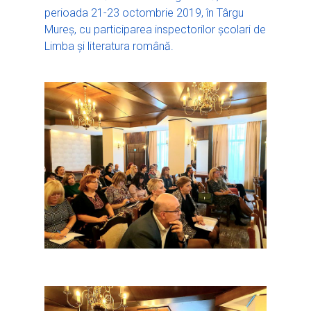
Ești elev?
Obiectivele CRED
Știri
Resurse
perioada 21-23 octombrie 2019, în Târgu
Principii orizontale
Activitățile CRED
Mureș, cu participarea inspectorilor școlari de
Arhivă media
Ghiduri metodologi
Limba și literatura română.
Dicționar termeni și abre
Partenerii CRED
Comunicate
digital.educred.ro
Linkuri utile
Evenimente
Login
Glosar