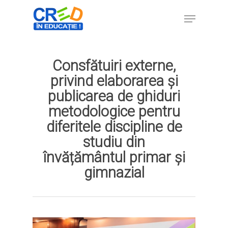
Consfătuiri externe,
Hit enter to search or ESC to close
privind elaborarea și
publicarea de ghiduri
metodologice pentru
diferitele discipline de
studiu din
învățământul primar și
gimnazial