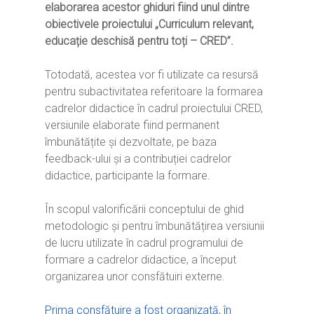
elaborarea acestor ghiduri fiind unul dintre
obiectivele proiectului „Curriculum relevant,
educație deschisă pentru toți – CRED”.
Totodată, acestea vor fi utilizate ca resursă
pentru subactivitatea referitoare la formarea
cadrelor didactice în cadrul proiectului CRED,
versiunile elaborate fiind permanent
îmbunătățite și dezvoltate, pe baza
feedback-ului și a contribuției cadrelor
didactice, participante la formare.
În scopul valorificării conceptului de ghid
metodologic și pentru îmbunătățirea versiunii
Home
de lucru utilizate în cadrul programului de
formare a cadrelor didactice, a început
Ești cadru didactic?
Eu sunt CRED
organizarea unor consfătuiri externe.
Vrei să fii formator?
Despre proiectul CRED
Noutăți
Prima consfătuire a fost organizată, în