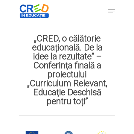
„CRED, o călătorie
Hit enter to search or ESC to close
educațională. De la
idee la rezultate” –
Conferința finală a
proiectului
„Curriculum Relevant,
Educație Deschisă
pentru toți”