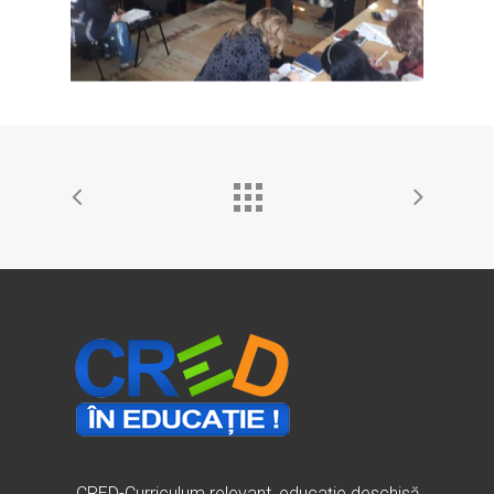
„CRED-Curriculum relevant, educație deschisă