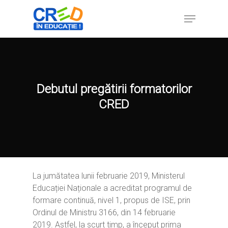
Hit enter to search or ESC to close
Debutul pregătirii formatorilor
CRED
La jumătatea lunii februarie 2019, Ministerul
Educației Naționale a acreditat programul de
formare continuă, nivel 1, propus de ISE, prin
Ordinul de Ministru 3166, din 14 februarie
2019. Astfel, la scurt timp, a început prima