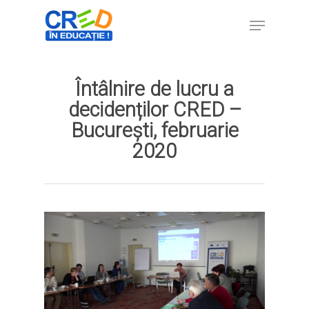
Întâlnire de lucru a
Hit enter to search or ESC to close
decidenților CRED –
București, februarie
2020