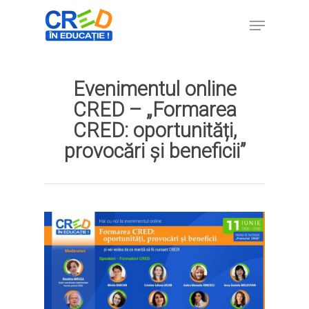
Evenimentul online
Hit enter to search or ESC to close
CRED – „Formarea
CRED: oportunități,
provocări și beneficii”