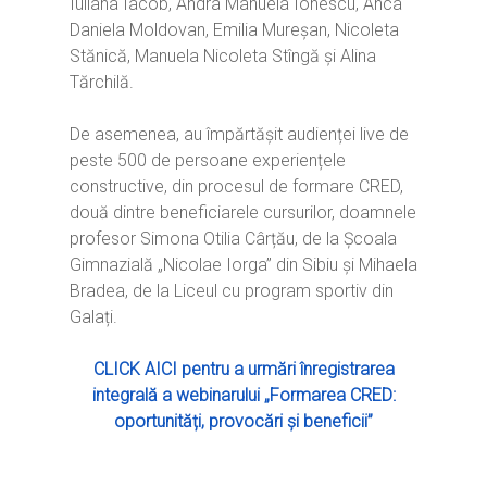
Iuliana Iacob, Andra Manuela Ionescu, Anca
Daniela Moldovan, Emilia Mureșan, Nicoleta
Stănică, Manuela Nicoleta Stîngă și Alina
Tărchilă.
De asemenea, au împărtășit audienței live de
peste 500 de persoane experiențele
constructive, din procesul de formare CRED,
două dintre beneficiarele cursurilor, doamnele
profesor Simona Otilia Cârțău, de la Școala
Gimnazială „Nicolae Iorga” din Sibiu și Mihaela
Bradea, de la Liceul cu program sportiv din
Galați.
CLICK AICI pentru a urmări înregistrarea
integrală a webinarului „Formarea CRED:
oportunități, provocări și beneficii”