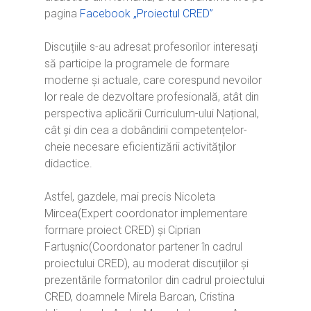
pagina
Facebook „Proiectul CRED”
Discuțiile s-au adresat profesorilor interesați
să participe la programele de formare
moderne și actuale, care corespund nevoilor
lor reale de dezvoltare profesională, atât din
perspectiva aplicării Curriculum-ului Național,
cât și din cea a dobândirii competențelor-
cheie necesare eficientizării activităților
didactice.
Astfel, gazdele, mai precis Nicoleta
Mircea(Expert coordonator implementare
formare proiect CRED) și Ciprian
Fartușnic(Coordonator partener în cadrul
proiectului CRED), au moderat discuțiilor și
prezentările formatorilor din cadrul proiectului
CRED, doamnele Mirela Barcan, Cristina