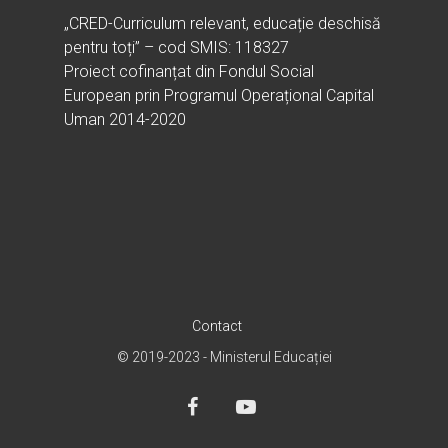
Dicționar termeni și abre
Partenerii CRED
„CRED-Curriculum relevant, educație deschisă
Comunicate
digital.educred.ro
pentru toți” – cod SMIS: 118327
Linkuri utile
Evenimente
Proiect cofinanțat din Fondul Social
Login
Glosar
European prin Programul Operațional Capital
Uman 2014-2020
Contact
© 2019-2023 - Ministerul Educației