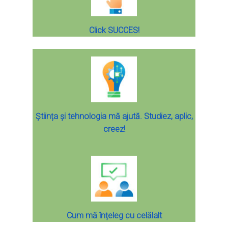
Click SUCCES!
Știința și tehnologia mă ajută. Studiez, aplic,
creez!
Cum mă înțeleg cu celălalt