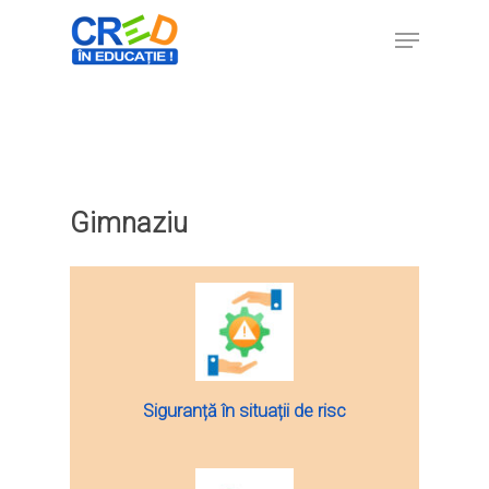
Hit enter to search or ESC to close
Gimnaziu
Siguranță în situații de risc