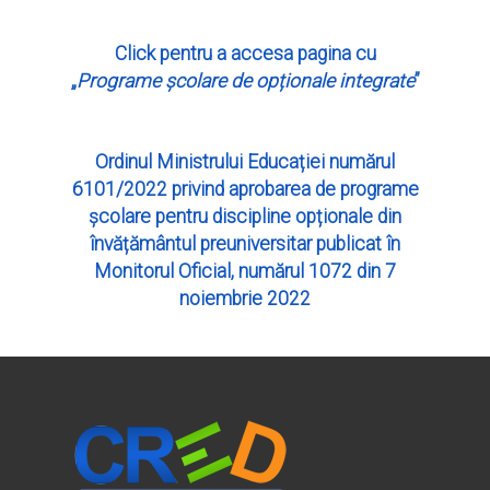
Click pentru a accesa pagina cu
„
Programe școlare de opționale integrate
”
Ordinul Ministrului Educației numărul
6101/2022 privind aprobarea de programe
școlare pentru discipline opționale din
învățământul preuniversitar publicat în
Monitorul Oficial, numărul 1072 din 7
noiembrie 2022