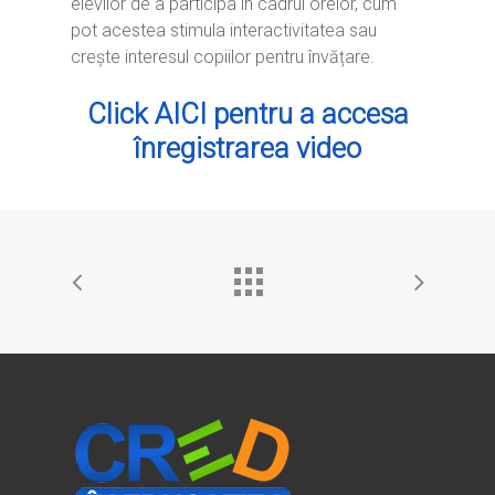
elevilor de a participa în cadrul orelor, cum
pot acestea stimula interactivitatea sau
crește interesul copiilor pentru învățare.
Click AICI pentru a accesa
înregistrarea video