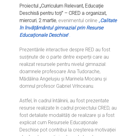
Proiectul „Curriculum Relevant, Educație
Deschisă pentru toți” – CRED a organizat,
miercuri
,
2 martie
, evenimentul online
„
Calitate
Home
în învățământul gimnazial prin Resurse
Educaționale Deschise
”.
Ești cadru didactic?
Eu sunt CRED
Vrei să fii formator?
Prezentările interactive despre RED au fost
Despre proiectul CRED
Noutăți
susținute de o parte dintre experții care au
Ești elev?
Obiectivele CRED
Știri
Resurse
realizat resursele pentru nivelul gimnazial:
Principii orizontale
doamnele profesoare Ana Tudorache,
Activitățile CRED
Arhivă media
Ghiduri metodologi
Mădălina Angelușiu și Marinela Mocanu și
Dicționar termeni și abre
Partenerii CRED
Comunicate
domnul profesor Gabriel Vrînceanu.
digital.educred.ro
Linkuri utile
Evenimente
Login
Astfel, în cadrul întâlnirii, au fost prezentate
Glosar
resurse realizate în cadrul proiectului CRED, au
fost detaliate modalități de realizare și a fost
explicat cum Resursele Educaționale
Deschise pot contribui la creșterea motivației