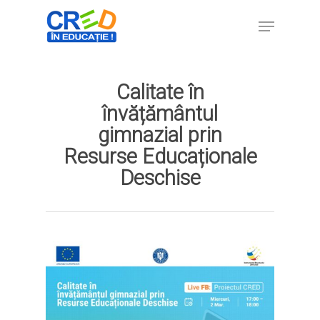
Calitate în
Hit enter to search or ESC to close
învățământul
gimnazial prin
Resurse Educaționale
Deschise