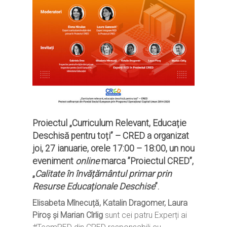
Proiectul
„Curriculum Relevant, Educație
Deschisă pentru toți” – CRED
a organizat
joi
,
27 ianuarie
,
orele 17:00 – 18:00
, un nou
eveniment
online
marca ”Proiectul CRED”,
„
Calitate în învățământul primar prin
Resurse Educaționale Deschise
”.
Elisabeta Mînecuță, Katalin Dragomer, Laura
Piroș și Marian Cîrlig
sunt cei patru Experți ai