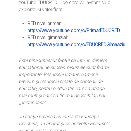
YouTube EDUCRED – pe care vă invităm să o
explorați și valorificați:
Home
RED nivel primar:
Ești cadru didactic?
Eu sunt CRED
https://www.youtube.com/c/PrimarEDUCRED
Vrei să fii formator?
RED nivel gimnazial:
Despre proiectul CRED
Noutăți
https://www.youtube.com/c/EDUCREDGimnaziu
Ești elev?
Obiectivele CRED
Știri
Resurse
Principii orizontale
Activitățile CRED
Este binecunoscut faptul că într-un demers
Arhivă media
Ghiduri metodologi
educațional de succes, resursele sunt foarte
Dicționar termeni și abre
Partenerii CRED
Comunicate
digital.educred.ro
importante. Resursele umane, oamenii,
Linkuri utile
precum și resursele create de oamenii de
Evenimente
Login
educație, pentru o educație care să atragă
Glosar
mai mult și care să fie mai accesibilă, mai
„prietenoasă”.
În relație firească cu ideea de Educație
Deschisă, au apărut și se dezvoltă Resursele
Educaționale Deschise.