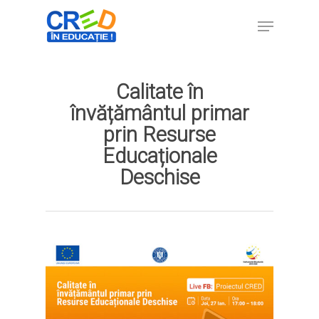
Calitate în
Hit enter to search or ESC to close
învățământul primar
prin Resurse
Educaționale
Deschise