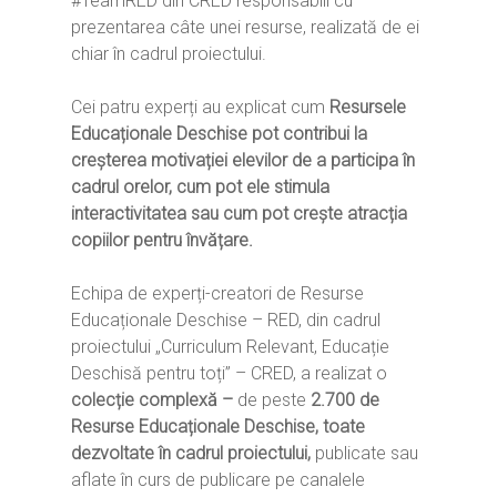
#TeamRED din CRED responsabili cu
prezentarea câte unei resurse, realizată de ei
chiar în cadrul proiectului.
Cei patru experți au explicat cum
Resursele
Educaționale Deschise pot contribui la
creșterea motivației elevilor de a participa în
cadrul orelor, cum pot ele stimula
interactivitatea sau cum pot crește atracția
copiilor pentru învățare.
Echipa de experți-creatori de Resurse
Educaționale Deschise – RED, din cadrul
proiectului „Curriculum Relevant, Educație
Deschisă pentru toți” – CRED, a realizat o
colecție complexă –
de peste
2.700 de
Resurse Educaționale Deschise, toate
dezvoltate în cadrul proiectului,
publicate sau
aflate în curs de publicare pe canalele