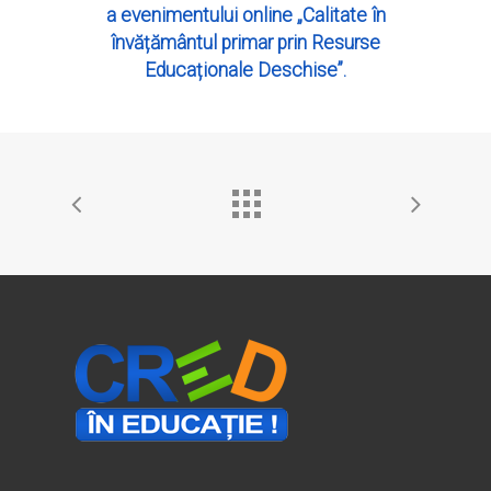
a evenimentului online „Calitate în
învățământul primar prin Resurse
Educaționale Deschise”.