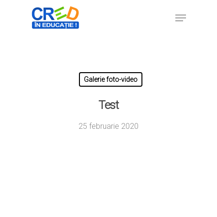
Hit enter to search or ESC to close
Galerie foto-video
Test
25 februarie 2020
Home
Ești cadru didactic?
Eu sunt CRED