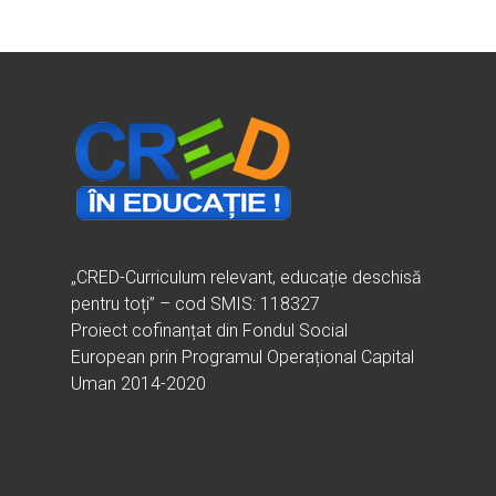
Vrei să fii formator?
Despre proiectul CRED
Noutăți
Ești elev?
Obiectivele CRED
Știri
Resurse
Principii orizontale
Activitățile CRED
Arhivă media
Ghiduri metodologi
Dicționar termeni și abre
Partenerii CRED
Comunicate
digital.educred.ro
Linkuri utile
Evenimente
Login
Glosar
„CRED-Curriculum relevant, educație deschisă
pentru toți” – cod SMIS: 118327
Proiect cofinanțat din Fondul Social
European prin Programul Operațional Capital
Uman 2014-2020