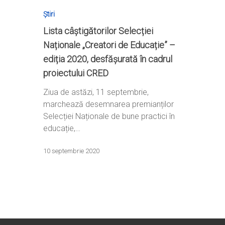
Știri
Lista câștigătorilor Selecției
Naționale „Creatori de Educație” –
ediția 2020, desfășurată în cadrul
Home
proiectului CRED
Ești cadru didactic?
Eu sunt CRED
Ziua de astăzi, 11 septembrie,
marchează desemnarea premianților
Vrei să fii formator?
Despre proiectul CRED
Noutăți
Selecției Naționale de bune practici în
Ești elev?
educație,…
Obiectivele CRED
Știri
Resurse
Principii orizontale
Activitățile CRED
Arhivă media
10 septembrie 2020
Ghiduri metodologi
Dicționar termeni și abre
Partenerii CRED
Comunicate
digital.educred.ro
Linkuri utile
Evenimente
Login
Glosar