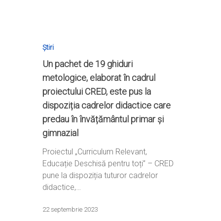
Știri
Home
Un pachet de 19 ghiduri
Ești cadru didactic?
Eu sunt CRED
metologice, elaborat în cadrul
Vrei să fii formator?
Despre proiectul CRED
Noutăți
proiectului CRED, este pus la
Ești elev?
dispoziția cadrelor didactice care
Obiectivele CRED
Știri
Resurse
predau în învățământul primar și
Principii orizontale
Activitățile CRED
Arhivă media
Ghiduri metodologi
gimnazial
Dicționar termeni și abre
Partenerii CRED
Comunicate
digital.educred.ro
Proiectul „Curriculum Relevant,
Linkuri utile
Evenimente
Educație Deschisă pentru toți” – CRED
Login
pune la dispoziția tuturor cadrelor
Glosar
didactice,…
22 septembrie 2023