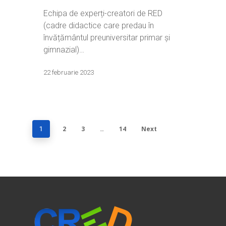
Echipa de experți-creatori de RED
(cadre didactice care predau în
învățământul preuniversitar primar și
gimnazial)…
22 februarie 2023
2
3
14
Next
1
…