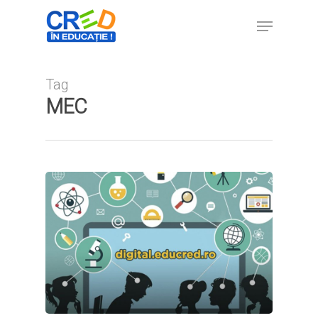
Tag
Hit enter to search or ESC to close
MEC