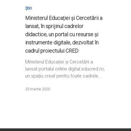
Știri
Ministerul Educației și Cercetării a
lansat, în sprijinul cadrelor
didactice, un portal cu resurse și
instrumente digitale, dezvoltat în
Home
cadrul proiectului CRED
Ești cadru didactic?
Eu sunt CRED
Ministerul Educației și Cercetării a
Vrei să fii formator?
Despre proiectul CRED
Noutăți
lansat portalul online digital.educred.ro,
Ești elev?
un spațiu creat pentru toate cadrele…
Obiectivele CRED
Știri
Resurse
Principii orizontale
Activitățile CRED
Arhivă media
Ghiduri metodologi
25 martie 2020
Dicționar termeni și abre
Partenerii CRED
Comunicate
digital.educred.ro
Linkuri utile
Evenimente
Login
Glosar