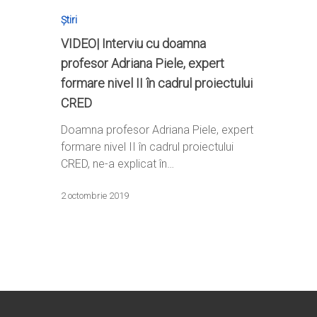
Știri
VIDEO| Interviu cu doamna
profesor Adriana Piele, expert
formare nivel II în cadrul proiectului
Home
CRED
Ești cadru didactic?
Eu sunt CRED
Doamna profesor Adriana Piele, expert
Vrei să fii formator?
formare nivel II în cadrul proiectului
Despre proiectul CRED
Noutăți
CRED, ne-a explicat în…
Ești elev?
Obiectivele CRED
Știri
Resurse
Principii orizontale
2 octombrie 2019
Activitățile CRED
Arhivă media
Ghiduri metodologi
Dicționar termeni și abre
Partenerii CRED
Comunicate
digital.educred.ro
Linkuri utile
Evenimente
Login
Glosar