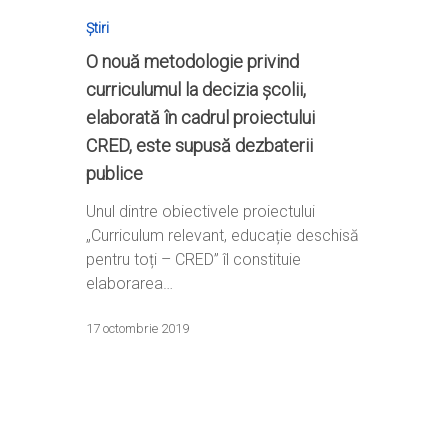
Știri
O nouă metodologie privind
curriculumul la decizia școlii,
elaborată în cadrul proiectului
CRED, este supusă dezbaterii
Home
publice
Ești cadru didactic?
Eu sunt CRED
Unul dintre obiectivele proiectului
Vrei să fii formator?
„Curriculum relevant, educație deschisă
Despre proiectul CRED
Noutăți
pentru toți – CRED” îl constituie
Ești elev?
Obiectivele CRED
Știri
Resurse
elaborarea…
Principii orizontale
Activitățile CRED
Arhivă media
Ghiduri metodologi
17 octombrie 2019
Dicționar termeni și abre
Partenerii CRED
Comunicate
digital.educred.ro
Linkuri utile
Evenimente
Login
Glosar