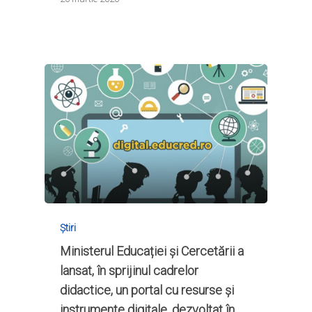
Ești elev?
Obiectivele CRED
Știri
Resurse
Principii orizontale
Activitățile CRED
Arhivă media
Ghiduri metodologi
Dicționar termeni și abre
Partenerii CRED
Comunicate
digital.educred.ro
Linkuri utile
Evenimente
Login
Glosar
Știri
Ministerul Educației și Cercetării a
lansat, în sprijinul cadrelor
didactice, un portal cu resurse și
instrumente digitale, dezvoltat în