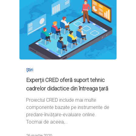
Știri
Experții CRED oferă suport tehnic
cadrelor didactice din întreaga țară
Proiectul CRED include mai multe
componente bazate pe instrumente de
Home
predare-învățare-evaluare online.
Ești cadru didactic?
Eu sunt CRED
Tocmai de aceea,…
Vrei să fii formator?
Despre proiectul CRED
Noutăți
26 martie 2020