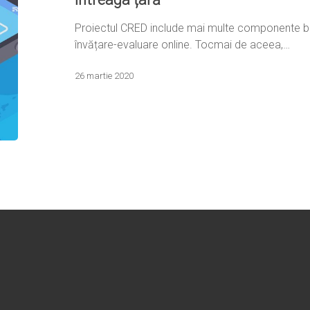
Proiectul CRED include mai multe componente b
învățare-evaluare online. Tocmai de aceea,…
26 martie 2020