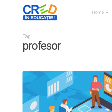
Home
Tag
profesor
Hit enter to search or ESC to close