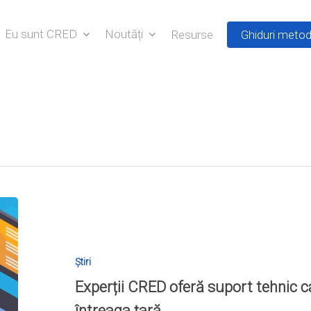
Eu sunt CRED
Noutăți
Resurse
Ghiduri metod
Știri
Experții CRED oferă suport tehnic c
întreaga țară