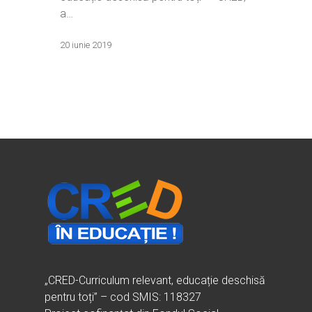
a…
20 iunie 2019
„CRED-Curriculum relevant, educație deschisă
pentru toți” – cod SMIS: 118327