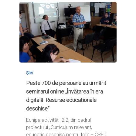
Știri
Peste 700 de persoane au urmărit
seminarul online „Învățarea în era
digitală: Resurse educaționale
deschise”
Echipa activității 2.2, din cadrul
proiectului „Curriculum relevant,
educație deschisă pentru toți” – CRED,