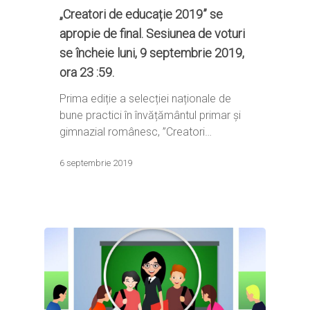
digital.educred.ro
„Creatori de educație 2019” se
Linkuri utile
Evenimente
Login
apropie de final. Sesiunea de voturi
Glosar
se încheie luni, 9 septembrie 2019,
ora 23 :59.
Prima ediție a selecției naționale de
bune practici în învățământul primar și
gimnazial românesc, ”Creatori…
6 septembrie 2019