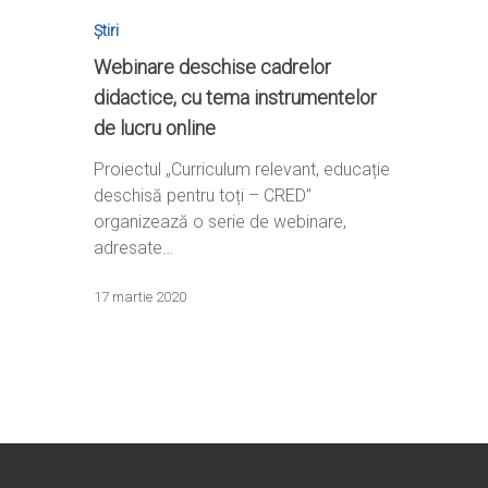
Știri
Webinare deschise cadrelor
didactice, cu tema instrumentelor
de lucru online
Home
Proiectul „Curriculum relevant, educație
Ești cadru didactic?
Eu sunt CRED
deschisă pentru toți – CRED”
organizează o serie de webinare,
Vrei să fii formator?
Despre proiectul CRED
Noutăți
adresate…
Ești elev?
Obiectivele CRED
Știri
Resurse
17 martie 2020
Principii orizontale
Activitățile CRED
Arhivă media
Ghiduri metodologi
Dicționar termeni și abre
Partenerii CRED
Comunicate
digital.educred.ro
Linkuri utile
Evenimente
Login
Glosar