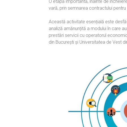
O etapă importantă, înainte de încheier
vară, prin semnarea contractului pentru fu
Această activitate esențială este desfă
analiză amănunțită a modului în care au 
prestări servicii cu operatorul economi
din București și Universitatea de Vest d
Hit enter to search or ESC to close