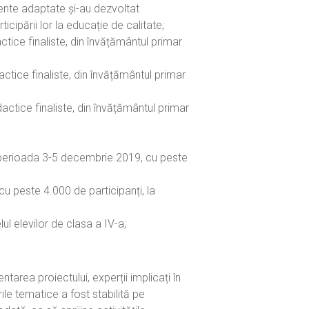
mente adaptate și-au dezvoltat
icipării lor la educație de calitate;
ctice finaliste, din învățământul primar
ctice finaliste, din învățământul primar
actice finaliste, din învățământul primar
în perioada 3-5 decembrie 2019, cu peste
u peste 4.000 de participanți, la
l elevilor de clasa a IV-a;
rea proiectului, experții implicați în
le tematice a fost stabilită pe