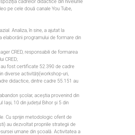
poziția cadrelor didactice din nivelurile
video pe cele două canale You Tube,
al. Analiza, în sine, a ajutat la
ea elaborării programului de formare din
nager CRED, responsabili de formarea
lui CRED;
, au fost certificate 52.390 de cadre
n diverse activități(workshop-uri,
cadre didactice, dintre cadre 55.151 au
e abandon școlar, aceștia provenind din
 Iași, 10 din județul Bihor și 5 din
ile. Cu sprijin metodologic oferit de
i) au dezvoltat propriile strategii de
esursei umane din școală. Activitatea a