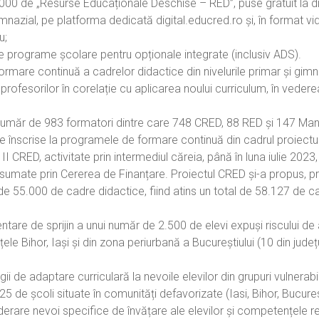
000 de „Resurse Educaționale Deschise – RED”, puse gratuit la dis
gimnazial, pe platforma dedicată digital.educred.ro și, în format 
u;
de programe școlare pentru opționale integrate (inclusiv ADS).
mare continuă a cadrelor didactice din nivelurile primar și gimnazi
profesorilor în corelație cu aplicarea noului curriculum, în veder
 număr de 983 formatori dintre care 748 CRED, 88 RED și 147 Ma
ice înscrise la programele de formare continuă din cadrul proiectu
I CRED, activitate prin intermediul căreia, până în luna iulie 2023
sumate prin Cererea de Finanțare. Proiectul CRED și-a propus, pri
r de 55.000 de cadre didactice, fiind atins un total de 58.127 de 
ntare de sprijin a unui număr de 2.500 de elevi expuși riscului d
le Bihor, Iași și din zona periurbană a Bucureștiului (10 din județul
ii de adaptare curriculară la nevoile elevilor din grupuri vulnerab
5 de școli situate în comunități defavorizate (Iasi, Bihor, Bucurest
iderare nevoi specifice de învățare ale elevilor și competențele r