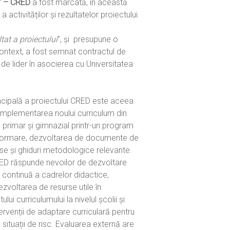
i” – CRED
a fost marcată, în această
activităților și rezultatelor proiectului.
tat a proiectului
”, și presupune o
context, a fost semnat contractul de
de lider în asocierea cu Universitatea
ncipală a proiectului CRED este aceea
a implementarea noului curriculum din
 primar și gimnazial printr-un program
 formare, dezvoltarea de documente de
urse și ghiduri metodologice relevante.
ED răspunde nevoilor de dezvoltare
 continuă a cadrelor didactice,
ezvoltarea de resurse utile în
i curriculumului la nivelul școlii și
ervenții de adaptare curriculară pentru
în situații de risc. Evaluarea externă are