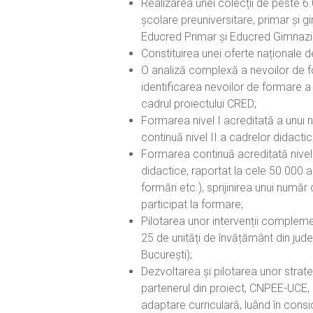
Realizarea unei colecții de peste 6.
școlare preuniversitare, primar și 
Educred Primar și Educred Gimnazi
Constituirea unei oferte naționale 
O analiză complexă a nevoilor de for
identificarea nevoilor de formare a 
cadrul proiectului CRED;
Formarea nivel I acreditată a unui
continuă nivel II a cadrelor didact
Formarea continuă acreditată nivel I
didactice, raportat la cele 50.000 a
formări etc.), sprijinirea unui numă
participat la formare;
Pilotarea unor intervenții compleme
25 de unități de învățământ din județe
București);
Dezvoltarea și pilotarea unor strateg
partenerul din proiect, CNPEE-UCE, 2
adaptare curriculară, luând în cons