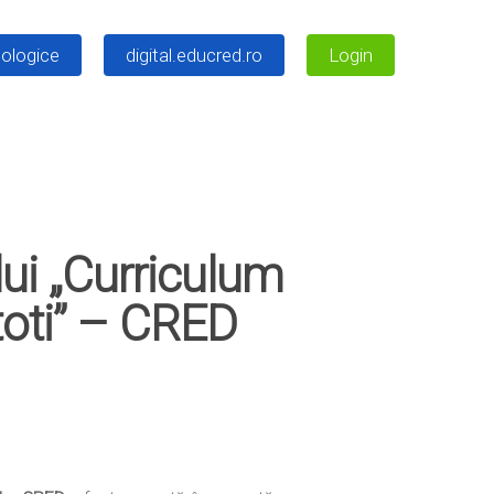
ologice
digital.educred.ro
Login
lui „Curriculum
toti” – CRED