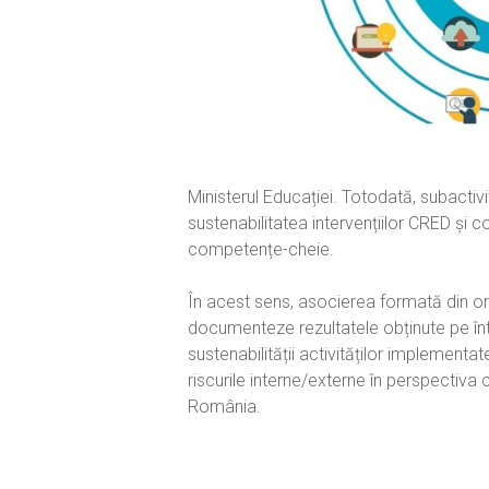
Ministerul Educației. Totodată, subactiv
sustenabilitatea intervențiilor CRED și
competențe-cheie.
În acest sens, asocierea formată din org
documenteze rezultatele obținute pe între
sustenabilității activităților implementa
riscurile interne/externe în perspectiva 
România.