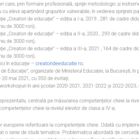
i care, prin formare profesională, sprijin metodologic și instru
elevii aparținând grupurilor vulnerabile, în vederea sprijinirii part
ie „Creatori de educaţie” – ediția a I-a, 2019 , 281 de cadre dida
miu de 3000 ron);
ie „Creatori de educaţie” – ediția a II-a, 2020 , 293 de cadre dida
miu de 3000 ron);
ie „Creatori de educaţie” – ediția a III-a, 2021 , 164 de cadre did
miu de 3000 ron);
ici în educație –
creatorideeducatie.ro
;
 de Educație”, organizate de Ministerul Educației, la București, 
18-20 mai 2021, cu 350 de invitați;
orkshopuri în anii școlari 2020-2021, 2021-2022 și 2022-2023, c
eprezentativ, centrată pe măsurarea competențelor cheie la nivelu
mpetențelor cheie la nivelul elevilor de clasa a IV-a;
europene referitoare la competențele cheie. Odată cu implementa
at o serie de studii tematice. Problematica abordată de cercetări