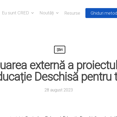
Eu sunt CRED
Noutăți
Resurse
Ghiduri metod
Știri
uarea externă a proiectu
ducație Deschisă pentru 
28 august 2023