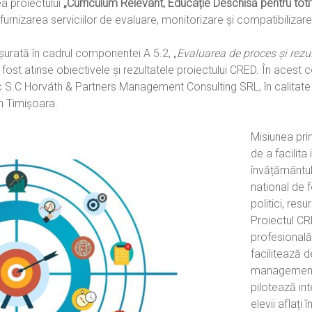
ea proiectului
„Curriculum Relevant, Educație Deschisă pentru tot
rnizarea serviciilor de evaluare, monitorizare și compatibilizare a 
șurată în cadrul componentei A 5.2, „
Evaluarea de proces și rezul
fost atinse obiectivele și rezultatele proiectului CRED. În acest 
c S.C Horváth & Partners Management Consulting SRL, în calitate 
in Timișoara.
Misiunea pri
de a facilit
învățământul
national de
politici, res
Proiectul CR
profesională
facilitează d
managementulu
pilotează int
elevii aflați 