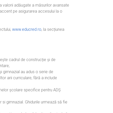
pra valorii adăugate a măsurilor avansate
accent pe asigurarea accesului la o
ectului,
www.educred.ro
, la secțiunea
nește cadrul de construcție și de
ntare;
și gimnazial au adus o serie de
or arii curriculare, fără a include
melor școlare specifice pentru ADȘ
r si gimnazial. Ghidurile urmează să fie