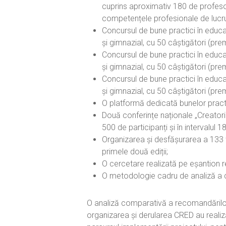
cuprins aproximativ 180 de profesor
competențele profesionale de lucru cu 
Concursul de bune practici în educaț
și gimnazial, cu 50 câștigători (pre
Concursul de bune practici în educaț
și gimnazial, cu 50 câștigători (pre
Concursul de bune practici în educaț
și gimnazial, cu 50 câștigători (pre
O platformă dedicată bunelor pract
Două conferințe naționale „Creatori
500 de participanți și în intervalul 
Organizarea și desfășurarea a 133 w
primele două ediții;
O cercetare realizată pe eșantion r
O metodologie cadru de analiză a co
O analiză comparativă a recomandărilor 
organizarea și derularea CRED au realiz