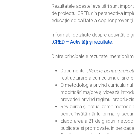
Rezultatele acestei evaluări sunt import
de proiectul CRED, din perspectiva imp
educație de calitate a copiilor proveni
Informații detaliate despre activitățile și
„
CRED – Activități și rezultate
„.
Dintre principalele rezultate, menționăm
Documentul „
Repere pentru proiect
restructurare a curriculumului și o
O metodologie privind curriculumul 
modificări majore și vizează introduc
prevederi privind regimul propriu-zis
Revizuirea și actualizarea metodol
pentru învățământul primar și secund
Elaborarea a 21 de ghiduri metodolog
publicate și promovate, în perioad