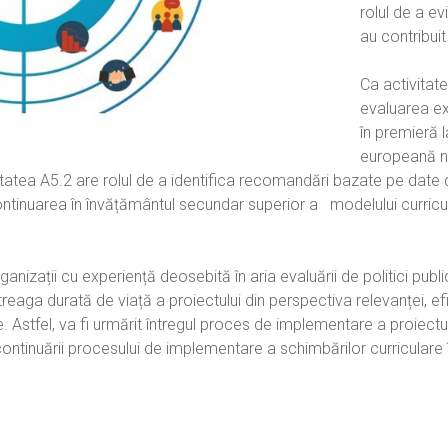
rolul de a ev
au contribuit
Ca activitate
evaluarea ex
în premieră l
europeană ne
itatea A5.2 are rolul de a identifica recomandări bazate pe date 
 continuarea în învățământul secundar superior a modelului curric
anizații cu experiență deosebită în aria evaluării de politici pub
aga durată de viață a proiectului din perspectiva relevanței, efici
te. Astfel, va fi urmărit întregul proces de implementare a proiect
continuării procesului de implementare a schimbărilor curriculare 