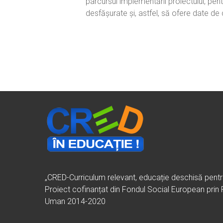
parcursul implementării proiectului, pent
desfășurate și, astfel, să ofere date de
„CRED-Curriculum relevant, educație deschisă pent
Proiect cofinanțat din Fondul Social European prin
Uman 2014-2020