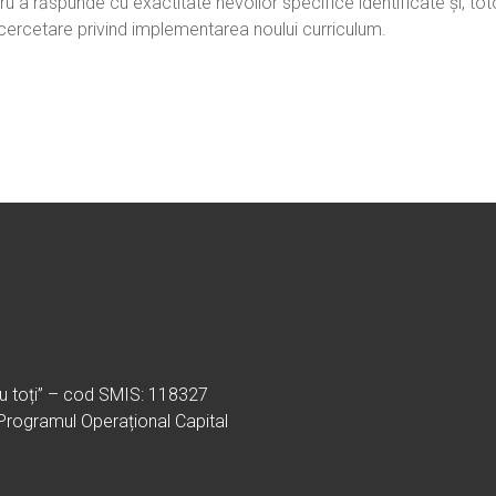
ru a răspunde cu exactitate nevoilor specifice identificate și, toto
 cercetare privind implementarea noului curriculum.
ru toți” – cod SMIS: 118327
 Programul Operațional Capital