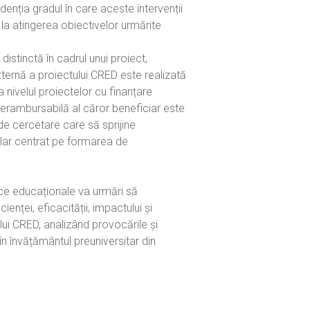
idenția gradul în care aceste intervenții
 la atingerea obiectivelor urmărite
 distinctă în cadrul unui proiect,
ternă a proiectului CRED este realizată
a nivelul proiectelor cu finanțare
rambursabilă al căror beneficiar este
de cercetare care să sprijine
ular centrat pe formarea de
lice educaționale va urmări să
enței, eficacității, impactului și
ului CRED, analizând provocările și
în învățământul preuniversitar din