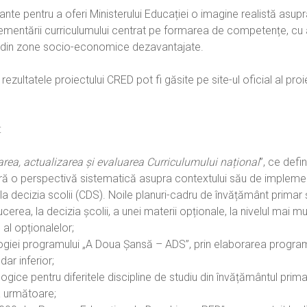
ante pentru a oferi Ministerului Educației o imagine realistă asu
lementării curriculumului centrat pe formarea de competențe, cu 
ți din zone socio-economice dezavantajate.
 rezultatele proiectului CRED pot fi găsite pe site-ul oficial al proi
:
area, actualizarea și evaluarea Curriculumului național
”, ce defi
feră o perspectivă sistematică asupra contextului său de impleme
la decizia scolii (CDS). Noile planuri-cadru de învățământ primar 
erea, la decizia școlii, a unei materii opționale, la nivelul mai mult
 al opționalelor;
ogiei programului „A Doua Șansă – ADS”, prin elaborarea progra
ar inferior;
ice pentru diferitele discipline de studiu din învățământul prima
a următoare;