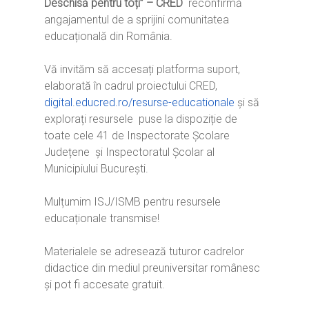
Deschisă pentru toți” – CRED
reconfirmă
angajamentul de a sprijini comunitatea
educațională din România.
Vă invităm să accesați platforma suport,
elaborată în cadrul proiectului CRED,
digital.educred.ro/resurse-
educationale
și să
explorați resursele puse la dispoziție de
toate cele 41 de Inspectorate Școlare
Județene și Inspectoratul Școlar al
Municipiului București.
Home
Mulțumim ISJ/ISMB pentru resursele
Ești cadru didactic?
Eu sunt CRED
educaționale transmise!
Vrei să fii formator?
Despre proiectul CRED
Noutăți
Materialele se adresează tuturor cadrelor
Ești elev?
Obiectivele CRED
Știri
Resurse
didactice din mediul preuniversitar românesc
Principii orizontale
Activitățile CRED
și pot fi accesate gratuit.
Arhivă media
Ghiduri metodologi
Dicționar termeni și abre
Partenerii CRED