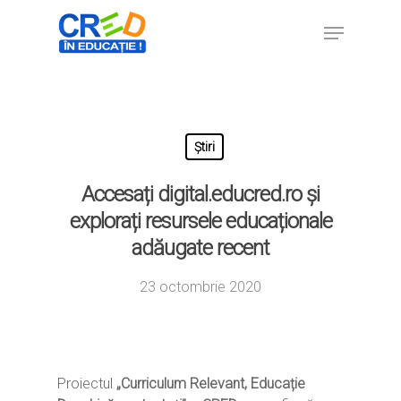
Hit enter to search or ESC to close
Știri
Accesați digital.educred.ro și
explorați resursele educaționale
adăugate recent
23 octombrie 2020
Proiectul
„Curriculum Relevant, Educație