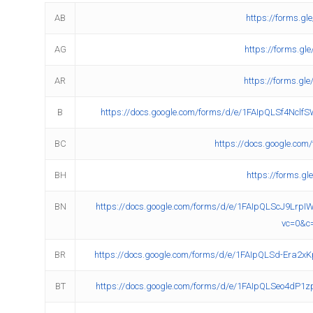
AB
https://forms.g
AG
https://forms.g
AR
https://forms.g
B
https://docs.google.com/forms/d/e/1FAIpQLSf4Ncl
BC
https://docs.google.com
BH
https://forms.
BN
https://docs.google.com/forms/d/e/1FAIpQLScJ9Lr
vc=0&c
BR
https://docs.google.com/forms/d/e/1FAIpQLSd-Era
BT
https://docs.google.com/forms/d/e/1FAIpQLSeo4dP