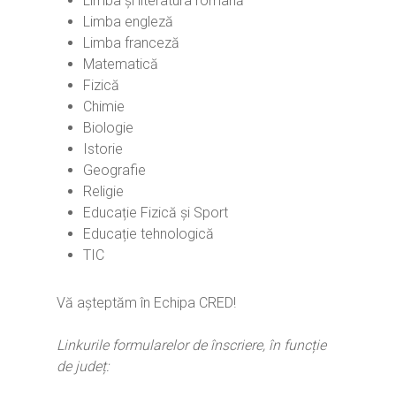
Limba și literatura română
Limba engleză
Limba franceză
Matematică
Home
Fizică
Chimie
Ești cadru didactic?
Eu sunt CRED
Biologie
Istorie
Vrei să fii formator?
Despre proiectul CRED
Noutăți
Geografie
Ești elev?
Obiectivele CRED
Știri
Resurse
Religie
Educație Fizică și Sport
Principii orizontale
Activitățile CRED
Arhivă media
Ghiduri metodologi
Educație tehnologică
Dicționar termeni și abre
Partenerii CRED
Comunicate
TIC
digital.educred.ro
Linkuri utile
Evenimente
Login
Vă așteptăm în Echipa CRED!
Glosar
Linkurile formularelor de înscriere, în funcție
de județ: