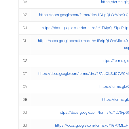
BV
https://forms.g
BZ
https://docs.google.com/forms/d/e/1FAIpQLScWbe0
CJ
https://docs.google.com/forms/d/e/1FAIpQLSfpePH
CL
https://docs.google.com/forms/d/e/1FAIpQLSecMfx
us
CS
https://forms.
CT
https://docs.google.com/forms/d/e/1FAIpQLSdQ7WC
CV
https://forms.g
DB
https://forms.
DJ
https://docs.google.com/forms/d/1LV5-p
GJ
https://docs.google.com/forms/d/1GP7Mk