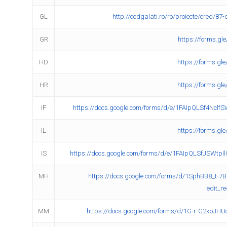
GL
http://ccdgalati.ro/ro/proiecte/cred/87
GR
https://forms.g
HD
https://forms.g
HR
https://forms.g
IF
https://docs.google.com/forms/d/e/1FAIpQLSf4Ncl
IL
https://forms.g
IS
https://docs.google.com/forms/d/e/1FAIpQLSfJSWt
MH
https://docs.google.com/forms/d/1SphBB8_
edit_r
MM
https://docs.google.com/forms/d/1G-r-G2koJH