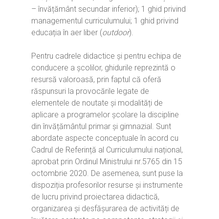
– învățământ secundar inferior); 1 ghid privind
managementul curriculumului; 1 ghid privind
Home
educația în aer liber (
outdoor
).
Ești cadru didactic?
Eu sunt CRED
Pentru cadrele didactice și pentru echipa de
Vrei să fii formator?
Despre proiectul CRED
Noutăți
conducere a școlilor, ghidurile reprezintă o
resursă valoroasă, prin faptul că oferă
Ești elev?
Obiectivele CRED
Știri
Resurse
răspunsuri la provocările legate de
Principii orizontale
Activitățile CRED
Arhivă media
elementele de noutate și modalități de
Ghiduri metodologi
aplicare a programelor școlare la discipline
Dicționar termeni și abre
Partenerii CRED
Comunicate
digital.educred.ro
din învățământul primar și gimnazial. Sunt
Linkuri utile
Evenimente
abordate aspecte conceptuale în acord cu
Login
Cadrul de Referință al Curriculumului național,
Glosar
aprobat prin Ordinul Ministrului nr.5765 din 15
octombrie 2020. De asemenea, sunt puse la
dispoziția profesorilor resurse și instrumente
de lucru privind proiectarea didactică,
organizarea și desfășurarea de activități de