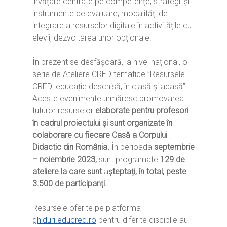
învățare centrate pe competențe, strategii și
instrumente de evaluare, modalități de
integrare a resurselor digitale în activitățile cu
elevii, dezvoltarea unor opționale.
În prezent se desfășoară, la nivel național, o
serie de Ateliere CRED tematice ”Resursele
CRED: educație deschisă, în clasă și acasă”.
Aceste evenimente urmăresc promovarea
tuturor resurselor
elaborate pentru profesori
în cadrul proiectului și sunt organizate în
colaborare cu fiecare Casă a Corpului
Didactic din România.
În perioada
septembrie
– noiembrie 2023,
sunt programate
129 de
ateliere la care sunt
a
șteptați, în total, peste
3.500 de participanți.
Resursele oferite pe platforma
ghiduri.educred.ro
pentru diferite disciplie au