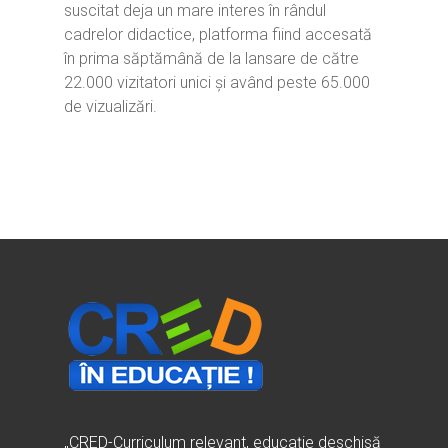
suscitat deja un mare interes în rândul
cadrelor didactice, platforma fiind accesată
în prima săptămână de la lansare de către
22.000 vizitatori unici și având peste 65.000
de vizualizări.
„CRED-Curriculum relevant, educație deschisă