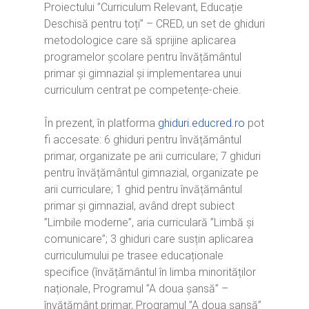
Proiectului ”Curriculum Relevant, Educație
Deschisă pentru toți” – CRED, un set de ghiduri
metodologice care să sprijine aplicarea
programelor școlare pentru învățământul
primar și gimnazial și implementarea unui
curriculum centrat pe competențe-cheie.
În prezent, în platforma
ghiduri.educred.ro
pot
fi accesate: 6 ghiduri pentru învățământul
primar, organizate pe arii curriculare; 7 ghiduri
pentru învățământul gimnazial, organizate pe
arii curriculare; 1 ghid pentru învățământul
primar și gimnazial, având drept subiect
”Limbile moderne”, aria curriculară ”Limbă și
comunicare”; 3 ghiduri care susțin aplicarea
curriculumului pe trasee educaționale
specifice (învățământul în limba minorităților
naționale, Programul ”A doua șansă” –
învățământ primar, Programul ”A doua șansă”