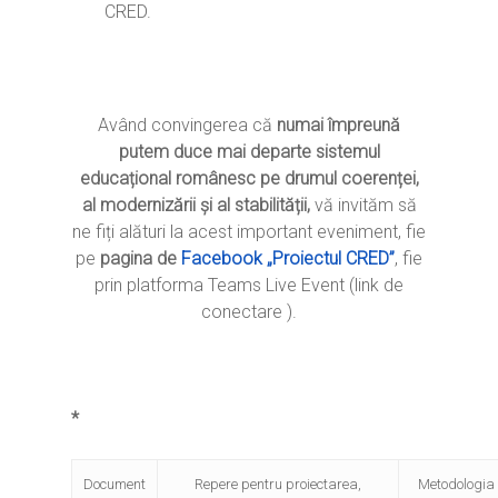
CRED.
Ești cadru didactic?
Eu sunt CRED
Vrei să fii formator?
Despre proiectul CRED
Noutăți
Ești elev?
Obiectivele CRED
Știri
Resurse
Având convingerea că
numai împreună
Principii orizontale
Activitățile CRED
Arhivă media
Ghiduri metodologi
putem duce mai departe sistemul
Dicționar termeni și abre
Partenerii CRED
educațional românesc pe drumul coerenței,
Comunicate
digital.educred.ro
al modernizării și al stabilității,
vă invităm să
Linkuri utile
Evenimente
ne fiți alături la acest important eveniment, fie
Login
Glosar
pe
pagina de
Facebook „Proiectul CRED”
, fie
prin platforma Teams Live Event (link de
conectare ).
*
Document
Repere pentru proiectarea,
Metodologia 