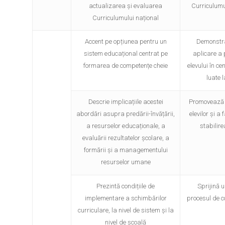
actualizarea și evaluarea
Curriculumul
Curriculumului național
Accent pe opțiunea pentru un
Demonstra
sistem educațional centrat pe
aplicare a 
formarea de competențe cheie
elevului în cen
luate l
Descrie implicațiile acestei
Promovează 
abordări asupra predării-învățării,
elevilor și a 
a resurselor educaționale, a
stabilire
evaluării rezultatelor școlare, a
formării și a managementului
resurselor umane
Prezintă condițiile de
Sprijină u
implementare a schimbărilor
procesul de co
curriculare, la nivel de sistem și la
nivel de școală