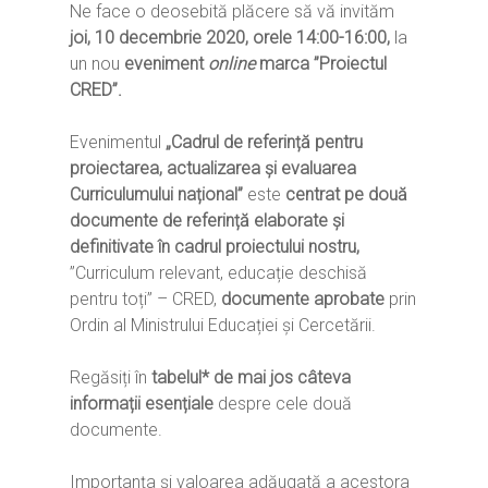
Ne face o deosebită plăcere să vă invităm
joi, 10 decembrie 2020, orele 14:00-16:00,
la
un nou
eveniment
online
marca ”Proiectul
CRED”.
Evenimentul
„Cadrul de referință pentru
proiectarea, actualizarea și evaluarea
Curriculumului național”
este
centrat pe două
documente de referință elaborate și
definitivate în cadrul proiectului nostru,
”Curriculum relevant, educație deschisă
pentru toți” – CRED,
documente aprobate
prin
Ordin al Ministrului Educației și Cercetării.
Regăsiți în
tabelul
*
de mai jos câteva
informații esențiale
despre cele două
documente.
Importanța și valoarea adăugată a acestora