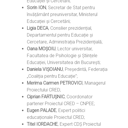
Educației și Cercetării;
Sorin ION
, Secretar de Stat pentru
învățământ preuniversitar, Ministerul
Educației și Cercetării;
Ligia DECA
, Consilier prezidențial,
Departamentul pentru Educație și
Cercetare, Administrația Prezidențială;
Oana MOȘOIU
, Lector universitar,
Facultatea de Psihologie și Științele
Educației, Universitatea din București;
Daniela VIȘOIANU
, Președintă, Federația
„Coaliția pentru Educație”;
Merima Carmen PETROVICI
, Managerul
Proiectului CRED;
Ciprian FARTUȘNIC
, Coordonator
partener Proiectul CRED – CNPEE;
Eugen PALADE
, Expert politici
educaționale Proiectul CRED;
Home
Titel IORDACHE
, Expert CDȘ Proiectul