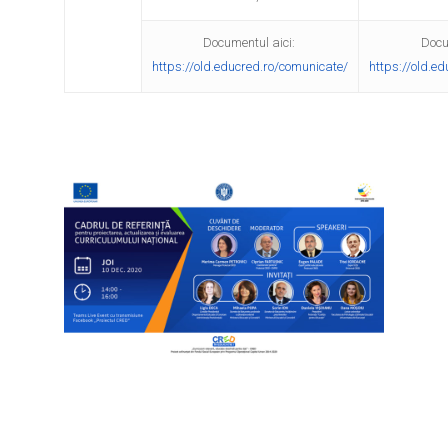
Documentul aici:
Docu
https://old.educred.ro/comunicate/
https://old.e