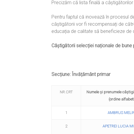
Precizăm că lista finală a câștigătorilor
Pentru faptul că inovează în procesul de p
câștigătorii vor fi recompensați de către
educația de calitate să beneficieze de 
Câștigătorii selecției naționale de bune 
Secțiune: Învățământ primar
NR.CRT
Numele şi prenumele c
(ordine alfabet
1
AMBRUS MELI
2
APETREI LUCIA M