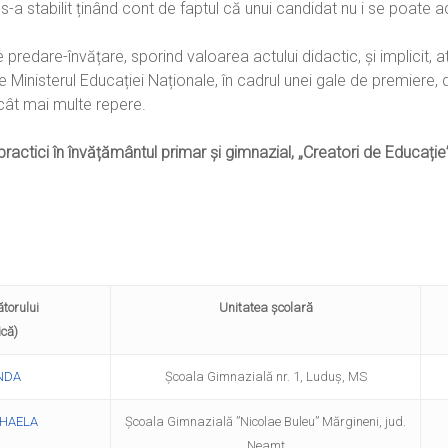
 s-a stabilit ținând cont de faptul că unui candidat nu i se poate
redare-învățare, sporind valoarea actului didactic, și implicit, atr
 Ministerul Educației Naționale, în cadrul unei gale de premiere, d
cât mai multe repere.
practici în învățământul primar și gimnazial, „Creatori de Educație
âștigătorului
Unitatea școlară
ică)
NDA
Şcoala Gimnazială nr. 1, Luduş, MS
IHAELA
Şcoala Gimnazială ”Nicolae Buleu” Mărgineni, jud.
Neamţ