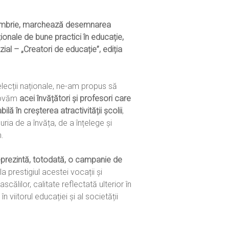
tembrie, marchează desemnarea
ționale de bune practici în educație,
zial – „Creatori de educație”, ediția
elecții naționale, ne-am propus să
movăm
acei învățători și profesori care
lă în creșterea atractivității școlii
,
uria de a învăța, de a înțelege și
.
eprezintă, totodată, o campanie de
la prestigiul acestei vocații și
scălilor, calitate reflectată ulterior în
 în viitorul educației și al societății