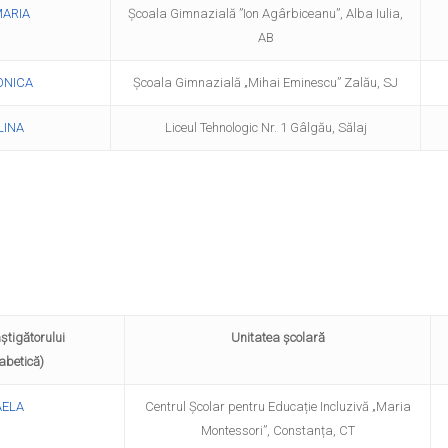
MARIA
Școala Gimnazială ”Ion Agârbiceanu”, Alba Iulia,
AB
ONICA
Școala Gimnazială „Mihai Eminescu” Zalău, SJ
LINA
Liceul Tehnologic Nr. 1 Gâlgău, Sălaj
âștigătorului
Unitatea școlară
etică)
AELA
Centrul Școlar pentru Educație Incluzivă „Maria
Montessori”, Constanța, CT