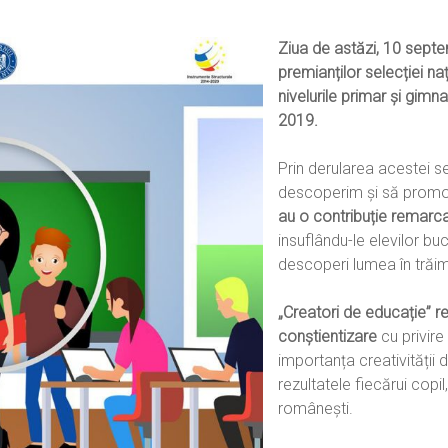
Ziua de astăzi, 10 sep
premianților selecției na
nivelurile primar și gimna
2019.
Prin derularea acestei s
descoperim și să pro
au o contribuție remarcabi
insuflându-le elevilor buc
descoperi lumea în trăim
„Creatori de educație” r
conștientizare
cu privire 
importanța creativității da
rezultatele fiecărui copil,
românești.