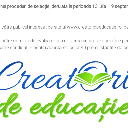
unei proceduri de selecție, derulată în perioada 13 iulie – 9 sep
e către publicul interesat pe site-ul www.creatorideeducatie.ro, 
ătre comisia de evaluare, prin utilizarea unor grile specifice pentru
tre candidați – pentru acordarea celor 40 premii stabilite de c