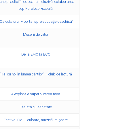
une practici în educația incluzivă: colaborarea
copil-profesor-școală
„Calculatorul – portal spre educație deschisă”
Meserii de viitor
De la EMO la ECO
”Hai cu noi în lumea cărților” – club de lectură
A explora e superputerea mea
Traista cu sănătate
Festival EMI – culoare, muzică, mișcare