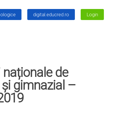
ologice
digital.educred.ro
Login
i naționale de
r și gimnazial –
 2019