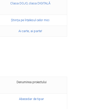
Clasa DOJO, clasa DIGITALĂ
Ştiința pe înțelesul celor mici
Ai carte, ai parte!
Denumirea proiectului
Abecedar de tipar