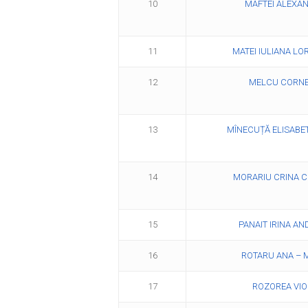
10
MAFTEI ALEXA
11
MATEI IULIANA L
12
MELCU CORNE
13
MÎNECUȚĂ ELISABE
14
MORARIU CRINA C
15
PANAIT IRINA A
16
ROTARU ANA – 
17
ROZOREA VIO