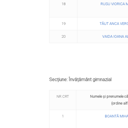
18
RUSU VIORICA 
19
TĂUT ANCA VER
20
VAIDA IOANA A
Secțiune: Învățământ gimnazial
NR.CRT
Numele şi prenumele c
(ordine alfab
1
BOANTĂ MIH