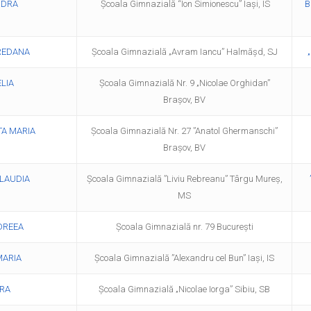
NDRA
Școala Gimnazială “Ion Simionescu” Iași, IS
B
OREDANA
Școala Gimnazială „Avram Iancu” Halmășd, SJ
LIA
Școala Gimnazială Nr. 9 „Nicolae Orghidan”
Brașov, BV
TA MARIA
Școala Gimnazială Nr. 27 ”Anatol Ghermanschi”
Brașov, BV
LAUDIA
Școala Gimnazială ”Liviu Rebreanu” Târgu Mureș,
MS
NDREEA
Școala Gimnazială nr. 79 București
MARIA
Școala Gimnazială ”Alexandru cel Bun” Iași, IS
RA
Școala Gimnazială „Nicolae Iorga” Sibiu, SB