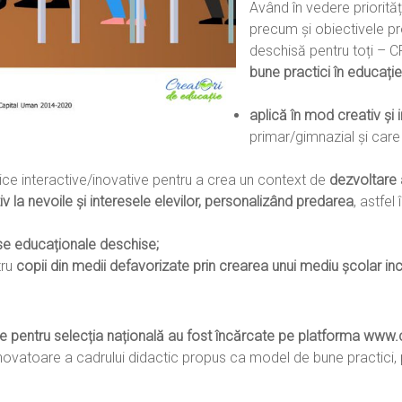
Având în vedere priorităț
precum și obiectivele pr
deschisă pentru toți – 
bune practici în educați
aplică în mod creativ și
primar/gimnazial și care
ice interactive/inovative pentru a crea un context de
dezvoltare 
v la nevoile și interesele elevilor, personalizând predarea
, astfel
rse educaționale deschise;
tru
copii din medii defavorizate prin crearea unui mediu școlar inc
e pentru selecția națională au fost încărcate pe platforma www.
a inovatoare a cadrului didactic propus ca model de bune practici,