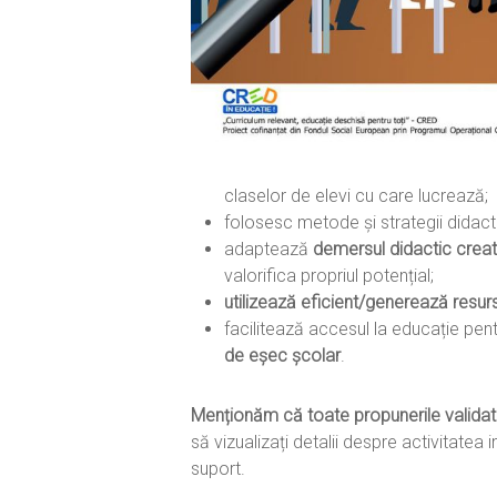
claselor de elevi cu care lucrează;
folosesc metode și strategii didact
adaptează
demersul didactic creati
valorifica propriul potențial;
utilizează eficient/generează resu
facilitează accesul la educație pen
de eșec școlar
.
Menționăm că toate propunerile validat
să vizualizați detalii despre activitate
suport.