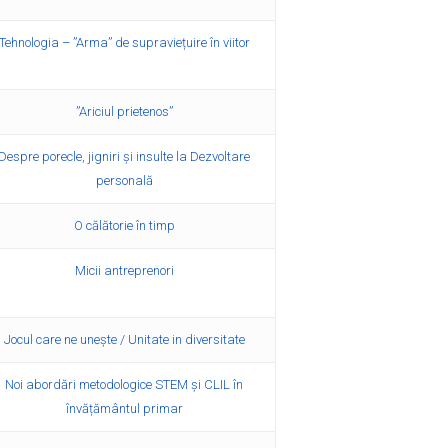
Tehnologia – ”Arma” de supraviețuire în viitor
”Ariciul prietenos”
Despre porecle, jigniri şi insulte la Dezvoltare
personală
O călătorie în timp
Micii antreprenori
Jocul care ne unește / Unitate in diversitate
Noi abordări metodologice STEM și CLIL în
învățământul primar