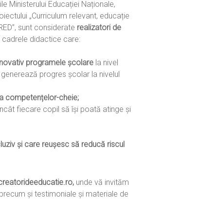
ile Ministerului Educației Naționale,
oiectului „Curriculum relevant, educație
CRED”, sunt considerate
realizatori de
e
cadrele didactice care:
 inovativ programele școlare
la nivel
 generează progres școlar la nivelul
a competențelor-cheie;
 încât fiecare copil să își poată atinge și
luziv și care reușesc să reducă riscul
creatorideeducatie.ro,
unde vă invităm
 precum și testimoniale și materiale de