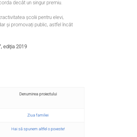
 acorda decât un singur premiu.
activitatea școlii pentru elevi,
ar și promovați public, astfel încât
”, ediția 2019
Denumirea proiectului
Ziua familiei
Hai să spunem altfel o poveste!