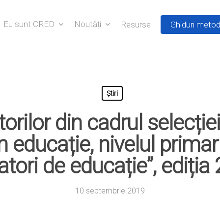
Eu sunt CRED
Noutăți
Resurse
Ghiduri metod
Știri
torilor din cadrul selecție
n educație, nivelul prima
atori de educație”, ediția
10 septembrie 2019