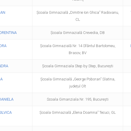
IAN
Școala Gimnazială „Dimitrie Ion Ghica” Radovanu,
CL
ORENTINA
Școala Gimnazială Crevedia, DB
DRA
Școala Gimnazială Nr. 14 Sfântul Bartolomeu,
Brasov, BV
NDRA
Școala Gimnaziala Step by Step, București
NA
Școala Gimnazială „George Poboran” Slatina,
județul Olt
DANIELA
Scoala Gimanziala Nr. 195, București
ILVICA
Școala Gimnazială „Elena Doamna” Tecuci, GL