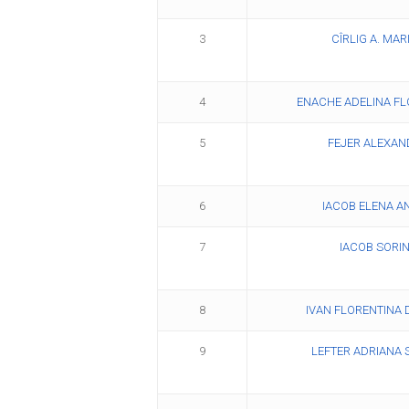
3
CÎRLIG A. MAR
4
ENACHE ADELINA FL
5
FEJER ALEXAN
6
IACOB ELENA A
7
IACOB SORI
8
IVAN FLORENTINA 
9
LEFTER ADRIANA S