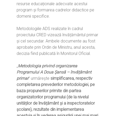
resurse educaționale adecvate acestui
program și formarea cadrelor didactice pe
domenii specifice.
Metodologiile ADS realizate în cadrul
proiectului CRED vizează învățământul primar
și cel secundar. Ambele documente au fost
aprobate prin Ordin de Ministru, anul acesta,
decizia fiind publicată în Monitorul Oficial.
„
Metodologia privind organizarea
Programului A Doua Șansă – învățământ
primar
” urmărește
s
implificarea, respectiv
completarea prevederilor metodologiei, pe
baza propunerilor primite din partea
organizatorilor programului (de la nivelul
unităților de învățământ și a inspectoratelor
școlare), rezultate din implementarea
acestuia și în vederea asigurării unei mai mari