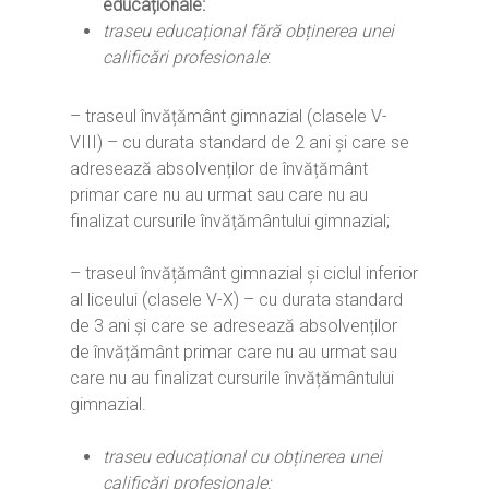
educaționale:
Home
traseu educațional
fără obținerea unei
calificări profesionale
:
Ești cadru didactic?
Eu sunt CRED
Vrei să fii formator?
Despre proiectul CRED
Noutăți
– traseul învățământ gimnazial (clasele V-
Ești elev?
VIII) – cu durata standard de 2 ani și care se
Obiectivele CRED
Știri
Resurse
adresează absolvenților de învățământ
Principii orizontale
Activitățile CRED
Arhivă media
primar care nu au urmat sau care nu au
Ghiduri metodologi
Dicționar termeni și abre
finalizat cursurile învățământului gimnazial;
Partenerii CRED
Comunicate
digital.educred.ro
Linkuri utile
Evenimente
– traseul învățământ gimnazial și ciclul inferior
Login
Glosar
al liceului (clasele V-X) – cu durata standard
de 3 ani și care se adresează absolvenților
de învățământ primar care nu au urmat sau
care nu au finalizat cursurile învățământului
gimnazial.
traseu educațional cu obținerea unei
calificări profesionale: