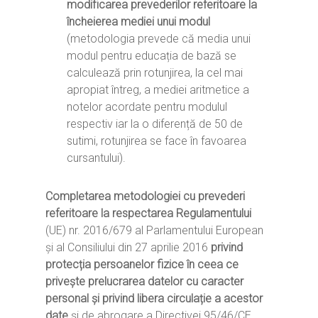
modificarea prevederilor referitoare la
încheierea mediei unui modul
(metodologia prevede că media unui
modul pentru educația de bază se
calculează prin rotunjirea, la cel mai
apropiat întreg, a mediei aritmetice a
notelor acordate pentru modulul
respectiv iar la o diferență de 50 de
sutimi, rotunjirea se face în favoarea
cursantului).
Completarea metodologiei cu prevederi
referitoare la respectarea Regulamentului
(UE) nr. 2016/679 al Parlamentului European
și al Consiliului din 27 aprilie 2016
privind
protecția persoanelor fizice în ceea ce
privește prelucrarea datelor cu caracter
personal și privind libera circulație a acestor
date
și de abrogare a Directivei 95/46/CE.