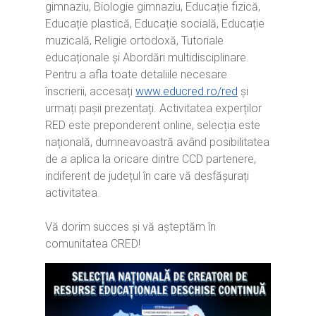
gimnaziu, Biologie gimnaziu, Educație fizică,
Educație plastică, Educație socială, Educație
muzicală, Religie ortodoxă, Tutoriale
educaționale și Abordări multidisciplinare.
Pentru a afla toate detaliile necesare
înscrierii, accesați
www.educred.ro/red
și
urmați pașii prezentați. Activitatea experților
RED este preponderent online, selecția este
Home
națională, dumneavoastră având posibilitatea
Ești cadru didactic?
Eu sunt CRED
de a aplica la oricare dintre CCD partenere,
indiferent de județul în care vă desfășurați
Vrei să fii formator?
Despre proiectul CRED
Noutăți
activitatea.
Ești elev?
Obiectivele CRED
Știri
Resurse
Vă dorim succes și vă așteptăm în
Principii orizontale
Activitățile CRED
Arhivă media
Ghiduri metodologi
comunitatea CRED!
Dicționar termeni și abre
Partenerii CRED
Comunicate
digital.educred.ro
Linkuri utile
Evenimente
Login
Glosar