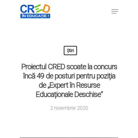
Hit enter to search or ESC to close
Știri
Proiectul CRED scoate la concurs
încă 49 de posturi pentru poziția
de „Expert în Resurse
Educaționale Deschise”
2 noiembrie 2020