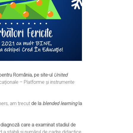
 pentru România, pe site-ul
United
caționale – Platforme și instrumente
mers, am trecut
de la
blended learning
la
 diagnoză care a examinat stadiul de
 a stabili și numărul de cadre didactice