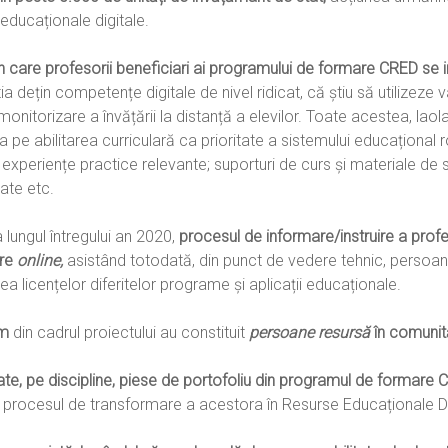
educaționale digitale.
 care profesorii beneficiari ai programului de formare CRED se im
 dețin competențe digitale de nivel ridicat, că știu să utilizeze 
monitorizare a învățării la distanță a elevilor. Toate acestea, laol
ea pe abilitarea curriculară ca prioritate a sistemului educațional
 experiențe practice relevante; suporturi de curs și materiale de s
tate etc.
a lungul întregului an 2020,
procesul de informare/instruire a prof
are
online,
asistând totodată, din punct de vedere tehnic, persoan
a licențelor diferitelor programe și aplicații educaționale.
um
din cadrul proiectului au constituit
persoane resursă
în comunită
ficate, pe discipline, piese de portofoliu din programul de formare
ată procesul de transformare a acestora în Resurse Educaționale 