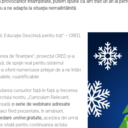
uda provocărilor întâmpinate, putem spune că am trăit un an al pe
u a ne adapta la situația nemaiîntâlnită.
nt, Educație Deschisă pentru toți” – CRED,
erea de finanțare”, proiectul CRED și-a
ă, de sprijin real pentru sistemul
 oferit numeroase prilejuri de a ne întări
bile, cuantificabile.
darea cursurilor față-în-față și trecerea
ectului nostru, „Curriculum Relevant,
ansată
o serie de webinare adresate
 aici fiind prezentate, în amănunt,
predare
online
gratuite,
acestea din urmă
e vitală pentru continuarea actului