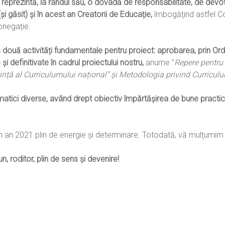
 reprezintă, la rândul său, o dovadă de responsabilitate, de devo
i găsit) și în acest an Creatorii de Educație,
îmbogățind astfel Co
abnegație.
 două activități fundamentale pentru proiect: aprobarea, prin Ordin 
 definitivate în cadrul proiectului nostru,
anume ”
Repere pentru 
ință al Curriculumului național” și Metodologia privind Curriculum
matici diverse, având drept obiectiv împărtășirea de bune practici
 un an 2021 plin de energie și determinare. Totodată, vă mulțum
n, roditor, plin de sens și devenire!