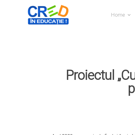
Home
Proiectul „C
p