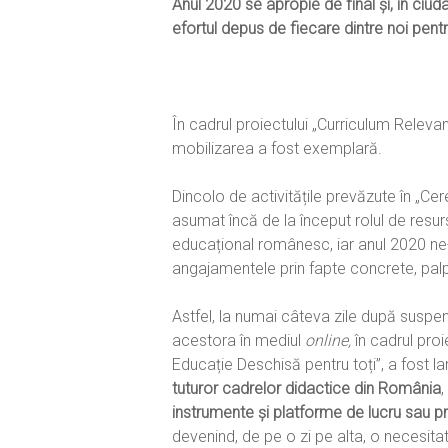
Anul 2020 se apropie de final și, în ci
efortul depus de fiecare dintre noi pentr
Hit enter to search or ESC to close
În cadrul proiectului „Curriculum Releva
mobilizarea a fost exemplară.
Dincolo de activitățile prevăzute în „Cer
asumat încă de la început rolul de resurs
educațional românesc, iar anul 2020 ne-a
angajamentele prin fapte concrete, palpa
Astfel, la numai câteva zile după suspen
acestora în mediul
online,
în cadrul proi
Educație Deschisă pentru toți”, a fost l
tuturor cadrelor didactice din România
,
instrumente și platforme de lucru sau 
devenind, de pe o zi pe alta, o necesitat