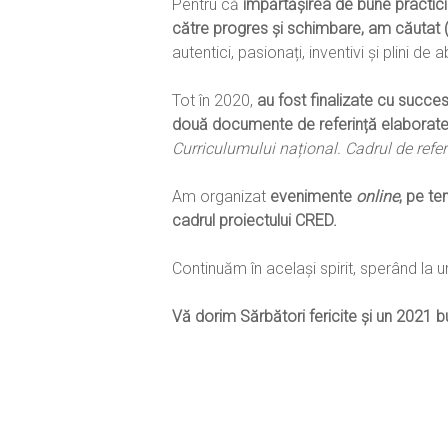
Pentru că
împărtășirea de bune practici
către progres și schimbare, am căutat (ș
autentici, pasionați, inventivi și plini de 
Tot în 2020,
au fost finalizate cu succes
două documente de referință elaborate și
Curriculumului național. Cadrul de refer
Am organizat
evenimente
online
, pe te
cadrul proiectului CRED.
Continuăm în același spirit, sperând la
Vă dorim Sărbători fericite și un
2021 bu