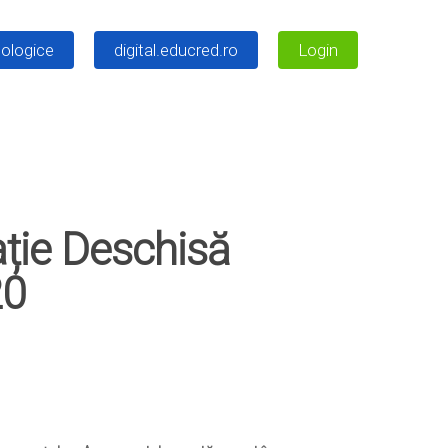
ologice
digital.educred.ro
Login
ație Deschisă
20