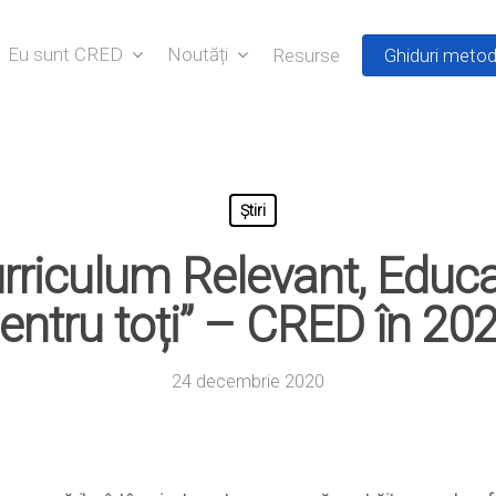
Eu sunt CRED
Noutăți
Resurse
Ghiduri metod
Știri
urriculum Relevant, Educ
entru toți” – CRED în 20
24 decembrie 2020