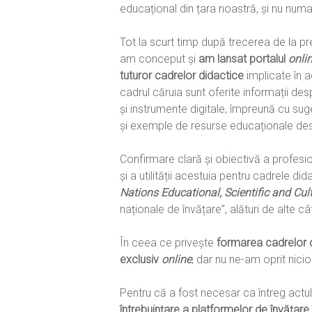
educațional din țara noastră, și nu numa
Tot la scurt timp după trecerea de la pre
am conceput și
am lansat portalul
onli
tuturor cadrelor didactice
implicate în ac
cadrul căruia sunt oferite informații des
și instrumente digitale, împreună cu suges
și exemple de resurse educaționale des
Confirmare clară și obiectivă a profesion
și a utilității acestuia pentru cadrele did
Nations Educational, Scientific and Cul
naționale de învățare”, alături de alte câ
În ceea ce privește
formarea cadrelor d
exclusiv
online
, dar nu ne-am oprit nici
Pentru că a fost necesar ca întreg actu
întrebuințare a platformelor de învățare