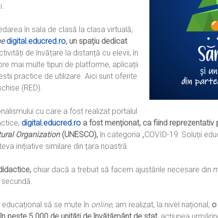
i.
darea în sala de clasă la clasa virtuală,
ne
digital.educred.ro
,
un spațiu dedicat
tivități de învățare la distanță cu elevii, în
pre mai multe tipuri de platforme, aplicații
tii practice de utilizare. Aici sunt oferite
chise (RED).
alismului cu care a fost realizat portalul
actice,
digital.educred.ro
a fost menționat, ca fiind reprezentativ
tural Organization
(UNESCO),
în categoria „COVID-19: Soluții edu
teva inițiative similare din țara noastră.
idactice,
chiar dacă a trebuit să facem ajustările necesare din 
o secundă.
l educațional să se mute în
online
, am realizat, la nivel național,
o
 în peste 5.000 de unități de învățământ de stat,
acțiunea urmărind