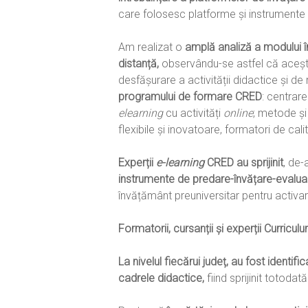
care folosesc platforme și instrumente 
Am realizat o
amplă analiză a modului în
distanță,
observându-se astfel că aceștia
desfășurare a activității didactice și de 
programului de formare CRED
: centrar
elearning
cu activități
online
; metode și
flexibile și inovatoare, formatori de cali
Experții
e-learning
CRED au sprijinit
, de-
instrumente de predare-învățare-evalu
învățământ preuniversitar pentru activare
Formatorii, cursanții și experții Curricul
La nivelul fiecărui județ, au fost identi
cadrele didactice,
fiind sprijinit totod