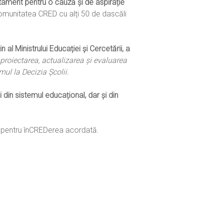
tament pentru o cauză și de aspirație
munitatea CRED cu alți 50 de dascăli
al Ministrului Educației și Cercetării, a
proiectarea, actualizarea și evaluarea
ul la Decizia Școlii.
 din sistemul educațional, dar și din
im pentru înCREDerea acordată.