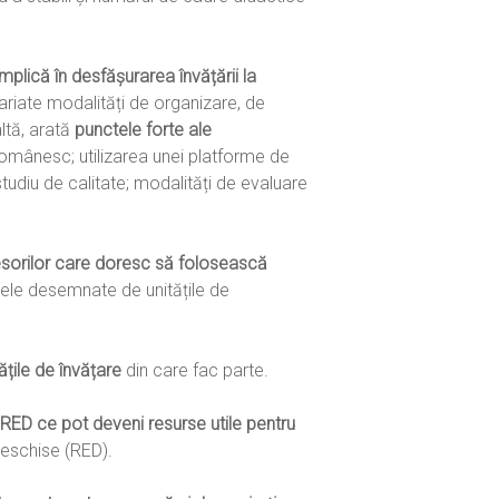
plică în desfășurarea învățării la
variate modalități de organizare, de
altă, arată
punctele forte ale
 românesc; utilizarea unei platforme de
tudiu de calitate; modalități de evaluare
esorilor care doresc să folosească
ele desemnate de unitățile de
țile de învățare
din care fac parte.
 CRED ce pot deveni resurse utile pentru
Deschise (RED).