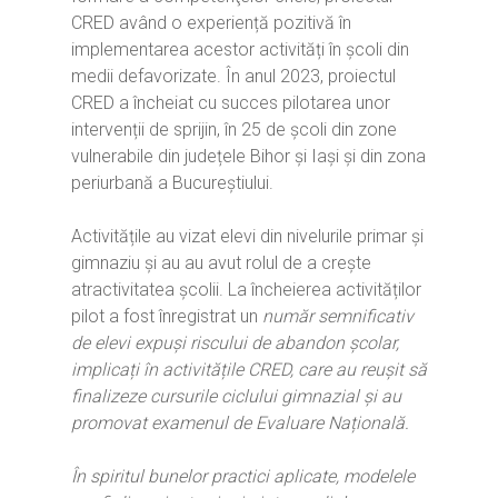
CRED având o experiență pozitivă în
implementarea acestor activități în școli din
medii defavorizate. În anul 2023, proiectul
CRED a încheiat cu succes pilotarea unor
intervenții de sprijin, în 25 de școli din zone
vulnerabile din județele Bihor și Iași și din zona
periurbană a Bucureștiului.
Activitățile au vizat elevi din nivelurile primar și
gimnaziu și au au avut rolul de a crește
atractivitatea școlii. La încheierea activităților
pilot a fost înregistrat un
număr semnificativ
de elevi expuși riscului de abandon școlar,
implicați în activitățile CRED, care au reușit să
finalizeze cursurile ciclului gimnazial și au
promovat examenul de Evaluare Națională.
În spiritul bunelor practici aplicate, modelele