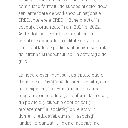
continuând formatul de succes al celor două
serii anterioare de workshop-uri naționale
CRED, „Atelierele CRED – Bune practici în
educație”, organizate în anii 2021 și 2022.
Astfel, toți participanții vor contribui la
tematicile abordate, în calitate de vorbitor
sau în calitate de participant activ în sesiunile
de întrebări și răspunsuri sau în activitățile de
grup.
Home
La fiecare eveniment sunt așteptate cadre
Ești cadru didactic?
Eu sunt CRED
didactice din învățământul preuniversitar, care
au o experiență relevantă în promovarea
Vrei să fii formator?
Despre proiectul CRED
Noutăți
programelor de educație nonformală în școli,
Ești elev?
Obiectivele CRED
din palatele și cluburile copiilor, cât și
Știri
Resurse
reprezentanți ai societății civile activi în
Principii orizontale
Activitățile CRED
Arhivă media
Ghiduri metodologi
domeniul educației, cum ar fi asociații,
Dicționar termeni și abre
Partenerii CRED
fundații, organizații sindicale, asociații ale
Comunicate
digital.educred.ro