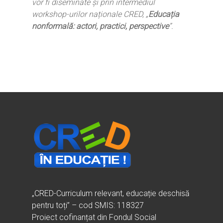
vor fi diseminate și prin intermediul
workshop-urilor naționale CRED, „
Educația
nonformală: actori, practici, perspective
”.
„CRED-Curriculum relevant, educație deschisă
pentru toți” – cod SMIS: 118327
Proiect cofinanțat din Fondul Social