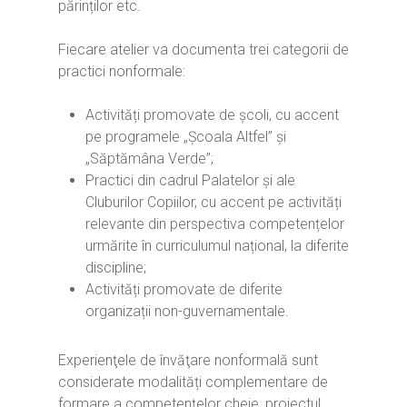
părinților etc.
Linkuri utile
Evenimente
Login
Glosar
Fiecare atelier va documenta trei categorii de
practici nonformale:
Activități promovate de școli, cu accent
pe programele „Școala Altfel” și
„Săptămâna Verde”;
Practici din cadrul Palatelor și ale
Cluburilor Copiilor, cu accent pe activități
relevante din perspectiva competențelor
urmărite în curriculumul național, la diferite
discipline;
Activități promovate de diferite
organizații non-guvernamentale.
Experienţele de învăţare nonformală sunt
considerate modalități complementare de
formare a competenţelor cheie, proiectul