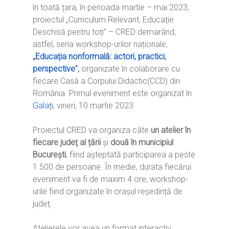
în toată țara, în perioada martie – mai 2023,
proiectul „Curriculum Relevant, Educație
Deschisă pentru toți” – CRED demarând,
astfel, seria workshop-urilor naționale,
„
Educația nonformală: actori, practici,
perspective
”,
organizate în colaborare cu
fiecare Casă a Corpului Didactic(CCD) din
România. Primul eveniment este organizat în
Galați
, vineri, 10 martie 2023.
Proiectul CRED va organiza câte
un atelier în
fiecare județ al țării
și
două în municipiul
București
, fiind așteptată participarea a peste
1.500 de persoane. În medie, durata fiecărui
eveniment va fi de maxim 4 ore, workshop-
urile fiind organizate în orașul reședință de
județ.
Atelierele vor avea un format interactiv,