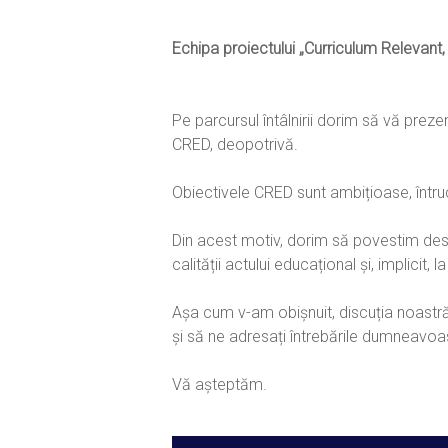
Echipa proiectului „Curriculum Relevant, 
Pe parcursul întâlnirii dorim să vă prez
CRED, deopotrivă.
Obiectivele CRED sunt ambițioase, într
Din acest motiv, dorim să povestim desp
calității actului educațional și, implicit, l
Așa cum v-am obișnuit, discuția noastră
și să ne adresați întrebările dumneavoas
Vă așteptăm.