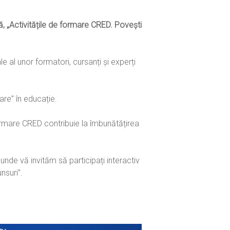
lă, „Activitățile de formare CRED. Povești
 al unor formatori, cursanți și experți
re” în educație.
formare CRED contribuie la îmbunătățirea
unde vă invităm să participați interactiv
nsuri”.