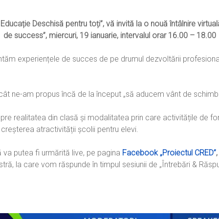
Educație Deschisă pentru toți”, vă invită la o nouă întâlnire virtua
de success”, miercuri, 19 ianuarie, intervalul orar 16.00 – 18.00
entăm experiențele de succes de pe drumul dezvoltării profesionale
ucât ne-am propus încă de la început „să aducem vânt de schimba
re realitatea din clasă și modalitatea prin care activitățile de 
a creșterea atractivității școlii pentru elevi.
 va putea fi urmărită live, pe pagina
Facebook „Proiectul CRED”
,
tră, la care vom răspunde în timpul sesiunii de „Întrebări & Răspu