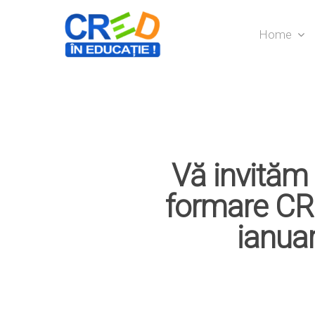
Home
Vă invităm 
formare CRE
ianuar
Hit enter to search or ESC to close