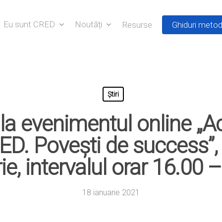
Eu sunt CRED
Noutăți
Resurse
Ghiduri metod
Știri
la evenimentul online „Act
D. Povești de success”, 
ie, intervalul orar 16.00 
18 ianuarie 2021