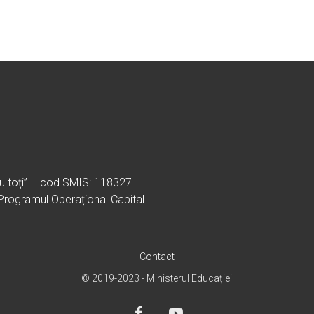
ru toți” – cod SMIS: 118327
 Programul Operațional Capital
Contact
© 2019-2023 - Ministerul Educației