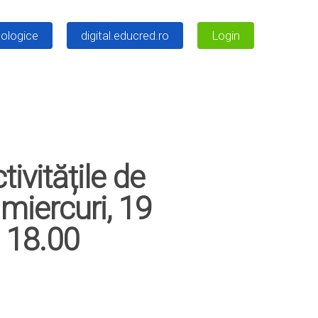
ologice
digital.educred.ro
Login
ivitățile de
miercuri, 19
– 18.00